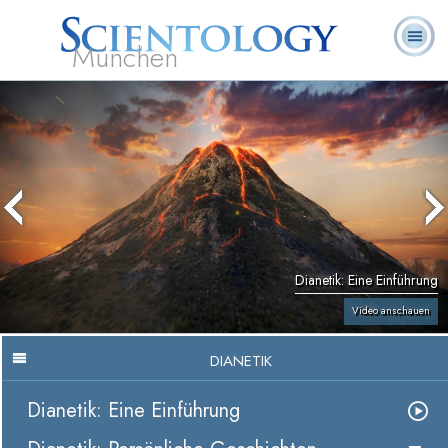
München
L. Ron
Was ist
Ehrenamtliche
Häufig gestellte
Bücher
Hubbard
Scientology?
Geistliche
Fragen
Dianetik: Eine Einführung
Video anschauen
DIANETIK
Dianetik: Eine Einführung