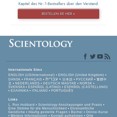
Kapitel des Nr.-1-Bestsellers über den Verstand.
BESTELLEN SIE HIER »
Internationale Sites
ENGLISH (US/International)
ENGLISH (United Kingdom)
עברית
DANSK
FRANÇAIS
日本語
РУССКИЙ
繁體中
文
NEDERLANDS
DEUTSCH
MAGYAR
NORSK
SVENSKA
ESPAÑOL (LATINO)
ESPAÑOL (CASTELLANO)
ΕΛΛΗΝΙΚA
ITALIANO
PORTUGUÊS
Links
L. Ron Hubbard
Scientology Anschauungen und Praxis
Eine Stimme für die Menschlichkeit
Ehrenamtliche
Geistliche
Häufig gestellte Fragen
Bücher
Online-Kurse
Weitere Informationen
Kontakt aufnehmen
Orte