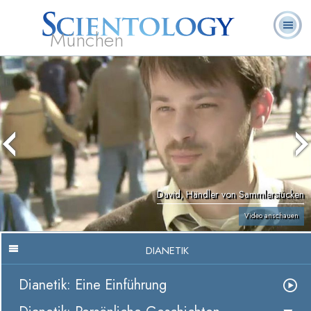
München
L. Ron
Was ist
Ehrenamtliche
Häufig gestellte
Bücher
Hubbard
Scientology?
Geistliche
Fragen
David, Händler von Sammlerstücken
Video anschauen
DIANETIK
Dianetik: Eine Einführung