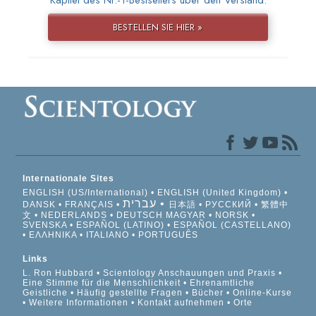
Kapitel des Nr.-1-Bestsellers über den Verstand.
BESTELLEN SIE HIER »
Internationale Sites
ENGLISH (US/International)
ENGLISH (United Kingdom)
עברית
DANSK
FRANÇAIS
日本語
РУССКИЙ
繁體中
文
NEDERLANDS
DEUTSCH
MAGYAR
NORSK
SVENSKA
ESPAÑOL (LATINO)
ESPAÑOL (CASTELLANO)
ΕΛΛΗΝΙΚA
ITALIANO
PORTUGUÊS
Links
L. Ron Hubbard
Scientology Anschauungen und Praxis
Eine Stimme für die Menschlichkeit
Ehrenamtliche
Geistliche
Häufig gestellte Fragen
Bücher
Online-Kurse
Weitere Informationen
Kontakt aufnehmen
Orte