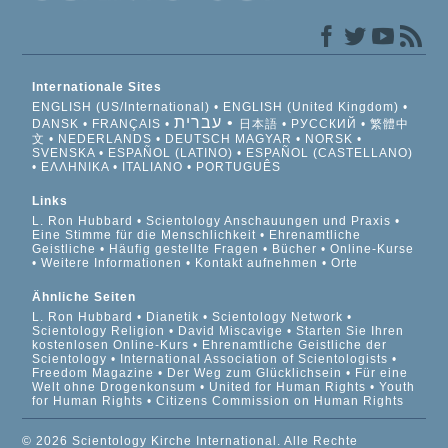
Internationale Sites
ENGLISH (US/International)
ENGLISH (United Kingdom)
עברית
DANSK
FRANÇAIS
日本語
РУССКИЙ
繁體中
文
NEDERLANDS
DEUTSCH
MAGYAR
NORSK
SVENSKA
ESPAÑOL (LATINO)
ESPAÑOL (CASTELLANO)
ΕΛΛΗΝΙΚA
ITALIANO
PORTUGUÊS
Links
L. Ron Hubbard
Scientology Anschauungen und Praxis
Eine Stimme für die Menschlichkeit
Ehrenamtliche
Geistliche
Häufig gestellte Fragen
Bücher
Online-Kurse
Weitere Informationen
Kontakt aufnehmen
Orte
Ähnliche Seiten
L. Ron Hubbard
Dianetik
Scientology Network
Scientology Religion
David Miscavige
Starten Sie Ihren
kostenlosen Online-Kurs
Ehrenamtliche Geistliche der
Scientology
International Association of Scientologists
Freedom Magazine
Der Weg zum Glücklichsein
Für eine
Welt ohne Drogenkonsum
United for Human Rights
Youth
for Human Rights
Citizens Commission on Human Rights
© 2026 Scientology Kirche International. Alle Rechte