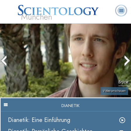
München
L. Ron
Was ist
Ehrenamtliche
Häufig gestellte
Bücher
Hubbard
Scientology?
Geistliche
Fragen
Bryce
Video anschauen
DIANETIK
Dianetik: Eine Einführung