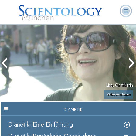
München
L. Ron
Was ist
Ehrenamtliche
Häufig gestellte
Bücher
Hubbard
Scientology?
Geistliche
Fragen
Lisa, Grafikerin
Video anschauen
DIANETIK
Dianetik: Eine Einführung