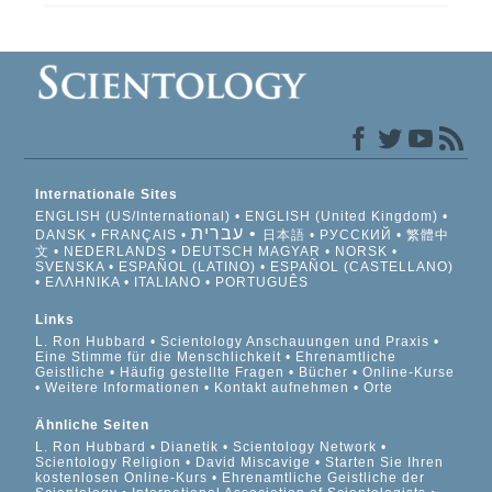
Internationale Sites
ENGLISH (US/International)
ENGLISH (United Kingdom)
עברית
DANSK
FRANÇAIS
日本語
РУССКИЙ
繁體中
文
NEDERLANDS
DEUTSCH
MAGYAR
NORSK
SVENSKA
ESPAÑOL (LATINO)
ESPAÑOL (CASTELLANO)
ΕΛΛΗΝΙΚA
ITALIANO
PORTUGUÊS
Links
L. Ron Hubbard
Scientology Anschauungen und Praxis
Eine Stimme für die Menschlichkeit
Ehrenamtliche
Geistliche
Häufig gestellte Fragen
Bücher
Online-Kurse
Weitere Informationen
Kontakt aufnehmen
Orte
Ähnliche Seiten
L. Ron Hubbard
Dianetik
Scientology Network
Scientology Religion
David Miscavige
Starten Sie Ihren
kostenlosen Online-Kurs
Ehrenamtliche Geistliche der