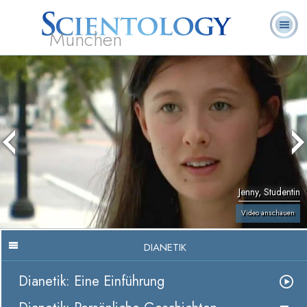
München
L. Ron
Was ist
Ehrenamtliche
Häufig gestellte
Bücher
Hubbard
Scientology?
Geistliche
Fragen
Jenny, Studentin
Video anschauen
DIANETIK
Dianetik: Eine Einführung