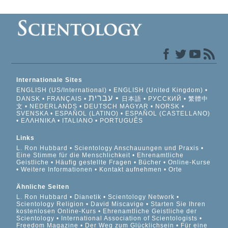
Internationale Sites
ENGLISH (US/International)
ENGLISH (United Kingdom)
עברית
DANSK
FRANÇAIS
日本語
РУССКИЙ
繁體中
文
NEDERLANDS
DEUTSCH
MAGYAR
NORSK
SVENSKA
ESPAÑOL (LATINO)
ESPAÑOL (CASTELLANO)
ΕΛΛΗΝΙΚA
ITALIANO
PORTUGUÊS
Links
L. Ron Hubbard
Scientology Anschauungen und Praxis
Eine Stimme für die Menschlichkeit
Ehrenamtliche
Geistliche
Häufig gestellte Fragen
Bücher
Online-Kurse
Weitere Informationen
Kontakt aufnehmen
Orte
Ähnliche Seiten
L. Ron Hubbard
Dianetik
Scientology Network
Scientology Religion
David Miscavige
Starten Sie Ihren
kostenlosen Online-Kurs
Ehrenamtliche Geistliche der
Scientology
International Association of Scientologists
Freedom Magazine
Der Weg zum Glücklichsein
Für eine