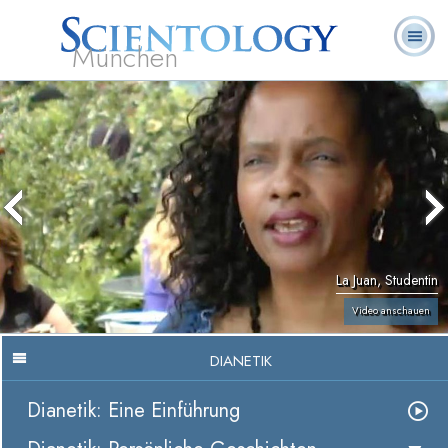
München
L. Ron
Was ist
Ehrenamtliche
Häufig gestellte
Bücher
Hubbard
Scientology?
Geistliche
Fragen
La Juan, Studentin
Video anschauen
DIANETIK
Dianetik: Eine Einführung