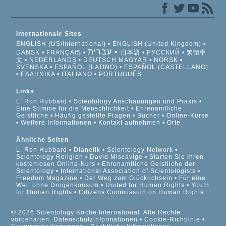
Internationale Sites
ENGLISH (US/International)
ENGLISH (United Kingdom)
עברית
DANSK
FRANÇAIS
日本語
РУССКИЙ
繁體中
文
NEDERLANDS
DEUTSCH
MAGYAR
NORSK
SVENSKA
ESPAÑOL (LATINO)
ESPAÑOL (CASTELLANO)
ΕΛΛΗΝΙΚA
ITALIANO
PORTUGUÊS
Links
L. Ron Hubbard
Scientology Anschauungen und Praxis
Eine Stimme für die Menschlichkeit
Ehrenamtliche
Geistliche
Häufig gestellte Fragen
Bücher
Online-Kurse
Weitere Informationen
Kontakt aufnehmen
Orte
Ähnliche Seiten
L. Ron Hubbard
Dianetik
Scientology Network
Scientology Religion
David Miscavige
Starten Sie Ihren
kostenlosen Online-Kurs
Ehrenamtliche Geistliche der
Scientology
International Association of Scientologists
Freedom Magazine
Der Weg zum Glücklichsein
Für eine
Welt ohne Drogenkonsum
United for Human Rights
Youth
for Human Rights
Citizens Commission on Human Rights
© 2026 Scientology Kirche International. Alle Rechte
vorbehalten.
Datenschutzinformationen
•
Cookie-Richtlinie
•