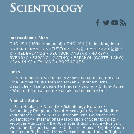
Internationale Sites
ENGLISH (US/International)
ENGLISH (United Kingdom)
עברית
DANSK
FRANÇAIS
日本語
РУССКИЙ
繁體中
文
NEDERLANDS
DEUTSCH
MAGYAR
NORSK
SVENSKA
ESPAÑOL (LATINO)
ESPAÑOL (CASTELLANO)
ΕΛΛΗΝΙΚA
ITALIANO
PORTUGUÊS
Links
L. Ron Hubbard
Scientology Anschauungen und Praxis
Eine Stimme für die Menschlichkeit
Ehrenamtliche
Geistliche
Häufig gestellte Fragen
Bücher
Online-Kurse
Weitere Informationen
Kontakt aufnehmen
Orte
Ähnliche Seiten
L. Ron Hubbard
Dianetik
Scientology Network
Scientology Religion
David Miscavige
Starten Sie Ihren
kostenlosen Online-Kurs
Ehrenamtliche Geistliche der
Scientology
International Association of Scientologists
Freedom Magazine
Der Weg zum Glücklichsein
Für eine
Welt ohne Drogenkonsum
United for Human Rights
Youth
for Human Rights
Citizens Commission on Human Rights