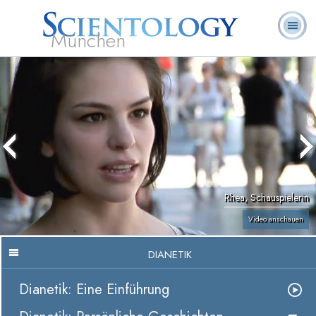
München
L. Ron
Was ist
Ehrenamtliche
Häufig gestellte
Bücher
Hubbard
Scientology?
Geistliche
Fragen
Rhea, Schauspielerin
Video anschauen
DIANETIK
Dianetik: Eine Einführung