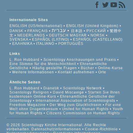
Internationale Sites
ENGLISH (US/International)
ENGLISH (United Kingdom)
עברית
DANSK
FRANÇAIS
日本語
РУССКИЙ
繁體中
文
NEDERLANDS
DEUTSCH
MAGYAR
NORSK
SVENSKA
ESPAÑOL (LATINO)
ESPAÑOL (CASTELLANO)
ΕΛΛΗΝΙΚA
ITALIANO
PORTUGUÊS
Links
L. Ron Hubbard
Scientology Anschauungen und Praxis
Eine Stimme für die Menschlichkeit
Ehrenamtliche
Geistliche
Häufig gestellte Fragen
Bücher
Online-Kurse
Weitere Informationen
Kontakt aufnehmen
Orte
Ähnliche Seiten
L. Ron Hubbard
Dianetik
Scientology Network
Scientology Religion
David Miscavige
Starten Sie Ihren
kostenlosen Online-Kurs
Ehrenamtliche Geistliche der
Scientology
International Association of Scientologists
Freedom Magazine
Der Weg zum Glücklichsein
Für eine
Welt ohne Drogenkonsum
United for Human Rights
Youth
for Human Rights
Citizens Commission on Human Rights
© 2026 Scientology Kirche International. Alle Rechte
vorbehalten.
Datenschutzinformationen
•
Cookie-Richtlinie
•