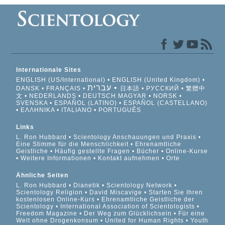
Internationale Sites
ENGLISH (US/International)
ENGLISH (United Kingdom)
עברית
DANSK
FRANÇAIS
日本語
РУССКИЙ
繁體中
文
NEDERLANDS
DEUTSCH
MAGYAR
NORSK
SVENSKA
ESPAÑOL (LATINO)
ESPAÑOL (CASTELLANO)
ΕΛΛΗΝΙΚA
ITALIANO
PORTUGUÊS
Links
L. Ron Hubbard
Scientology Anschauungen und Praxis
Eine Stimme für die Menschlichkeit
Ehrenamtliche
Geistliche
Häufig gestellte Fragen
Bücher
Online-Kurse
Weitere Informationen
Kontakt aufnehmen
Orte
Ähnliche Seiten
L. Ron Hubbard
Dianetik
Scientology Network
Scientology Religion
David Miscavige
Starten Sie Ihren
kostenlosen Online-Kurs
Ehrenamtliche Geistliche der
Scientology
International Association of Scientologists
Freedom Magazine
Der Weg zum Glücklichsein
Für eine
Welt ohne Drogenkonsum
United for Human Rights
Youth