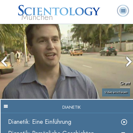
München
L. Ron
Was ist
Ehrenamtliche
Häufig gestellte
Bücher
Hubbard
Scientology?
Geistliche
Fragen
Grant
Video anschauen
DIANETIK
Dianetik: Eine Einführung