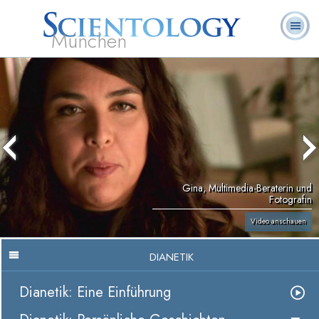
München
L. Ron
Was ist
Ehrenamtliche
Häufig gestellte
Bücher
Hubbard
Scientology?
Geistliche
Fragen
Gina, Multimedia-Beraterin und
Fotografin
Video anschauen
DIANETIK
Dianetik: Eine Einführung