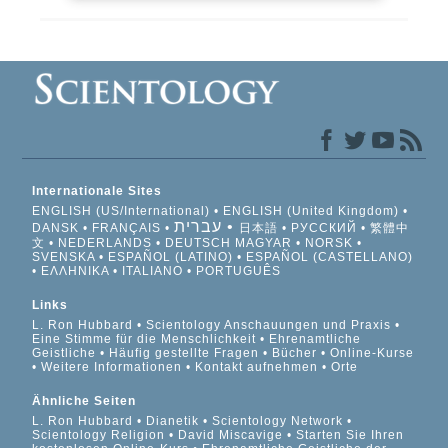
Internationale Sites
ENGLISH (US/International)
ENGLISH (United Kingdom)
עברית
DANSK
FRANÇAIS
日本語
РУССКИЙ
繁體中
文
NEDERLANDS
DEUTSCH
MAGYAR
NORSK
SVENSKA
ESPAÑOL (LATINO)
ESPAÑOL (CASTELLANO)
ΕΛΛΗΝΙΚA
ITALIANO
PORTUGUÊS
Links
L. Ron Hubbard
Scientology Anschauungen und Praxis
Eine Stimme für die Menschlichkeit
Ehrenamtliche
Geistliche
Häufig gestellte Fragen
Bücher
Online-Kurse
Weitere Informationen
Kontakt aufnehmen
Orte
Ähnliche Seiten
L. Ron Hubbard
Dianetik
Scientology Network
Scientology Religion
David Miscavige
Starten Sie Ihren