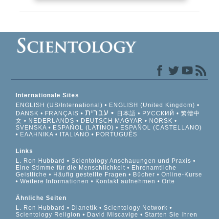
Internationale Sites
ENGLISH (US/International)
ENGLISH (United Kingdom)
עברית
DANSK
FRANÇAIS
日本語
РУССКИЙ
繁體中
文
NEDERLANDS
DEUTSCH
MAGYAR
NORSK
SVENSKA
ESPAÑOL (LATINO)
ESPAÑOL (CASTELLANO)
ΕΛΛΗΝΙΚA
ITALIANO
PORTUGUÊS
Links
L. Ron Hubbard
Scientology Anschauungen und Praxis
Eine Stimme für die Menschlichkeit
Ehrenamtliche
Geistliche
Häufig gestellte Fragen
Bücher
Online-Kurse
Weitere Informationen
Kontakt aufnehmen
Orte
Ähnliche Seiten
L. Ron Hubbard
Dianetik
Scientology Network
Scientology Religion
David Miscavige
Starten Sie Ihren