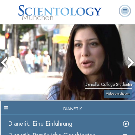
München
L. Ron
Was ist
Ehrenamtliche
Häufig gestellte
Bücher
Hubbard
Scientology?
Geistliche
Fragen
Danielle, College-Studentin
Video anschauen
DIANETIK
Dianetik: Eine Einführung