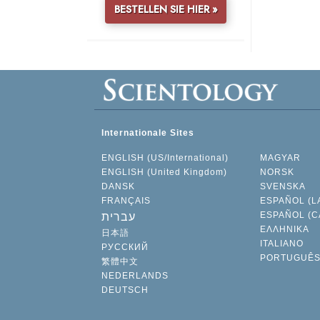
BESTELLEN SIE HIER »
Internationale Sites
ENGLISH (US/International)
MAGYAR
ENGLISH (United Kingdom)
NORSK
DANSK
SVENSKA
FRANÇAIS
ESPAÑOL (L
ESPAÑOL (C
עברית
ΕΛΛΗΝΙΚA
日本語
ITALIANO
РУССКИЙ
PORTUGUÊ
繁體中文
NEDERLANDS
DEUTSCH