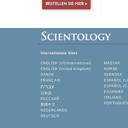
BESTELLEN SIE HIER »
Internationale Sites
ENGLISH (US/International)
MAGYAR
ENGLISH (United Kingdom)
NORSK
DANSK
SVENSKA
FRANÇAIS
ESPAÑOL (L
ESPAÑOL (C
עברית
ΕΛΛΗΝΙΚA
日本語
ITALIANO
РУССКИЙ
PORTUGUÊ
繁體中文
NEDERLANDS
DEUTSCH