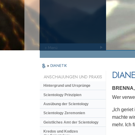
» Menü
»
DIANETIK
DIANE
ANSCHAUUNGEN UND PRAXIS
Hintergrund und Ursprünge
BRENNA,
Scientology Prinzipien
Wer verwen
Ausübung der Scientology
„Ich geriet
Scientology Zeremonien
machte wir
Geistliches Amt der Scientology
mehr. Ich 
Kredos und Kodizes