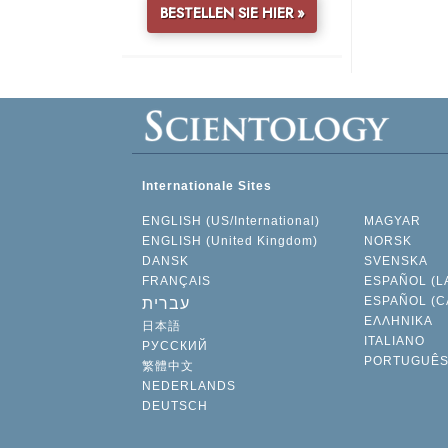
BESTELLEN SIE HIER »
Internationale Sites
ENGLISH (US/International)
MAGYAR
ENGLISH (United Kingdom)
NORSK
DANSK
SVENSKA
FRANÇAIS
ESPAÑOL (L
ESPAÑOL (C
עברית
ΕΛΛΗΝΙΚA
日本語
ITALIANO
РУССКИЙ
PORTUGUÊ
繁體中文
NEDERLANDS
DEUTSCH