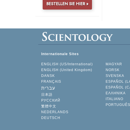
BESTELLEN SIE HIER »
Internationale Sites
ENGLISH (US/International)
MAGYAR
ENGLISH (United Kingdom)
NORSK
DANSK
SVENSKA
FRANÇAIS
ESPAÑOL (L
ESPAÑOL (C
עברית
ΕΛΛΗΝΙΚA
日本語
ITALIANO
РУССКИЙ
PORTUGUÊ
繁體中文
NEDERLANDS
DEUTSCH