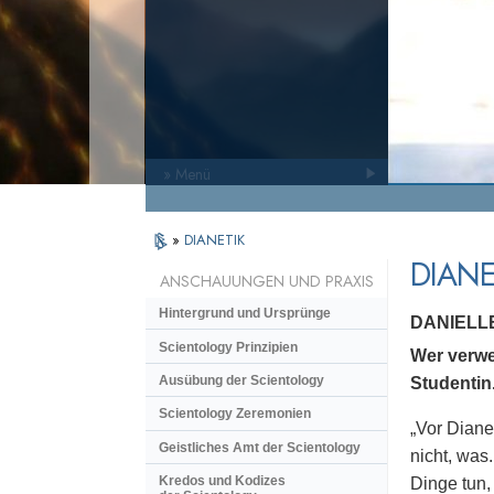
» Menü
»
DIANETIK
DIANE
ANSCHAUUNGEN UND PRAXIS
Hintergrund und Ursprünge
DANIELL
Scientology Prinzipien
Wer verwe
Ausübung der Scientology
Studentin
Scientology Zeremonien
„Vor Diane
Geistliches Amt der Scientology
nicht, was
Kredos und Kodizes
Dinge tun,