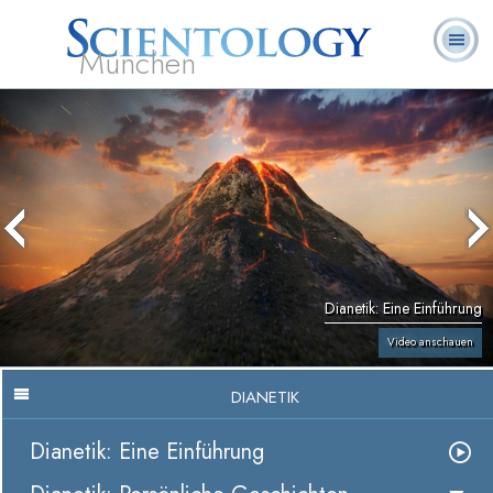
München
L. Ron
Was ist
Ehrenamtliche
Häufig gestellte
Bücher
Hubbard
Scientology?
Geistliche
Fragen
Dianetik: Eine Einführung
Video anschauen
DIANETIK
Dianetik: Eine Einführung