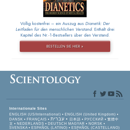
Völlig kostenfrei – ein Auszug aus
Dianetik: Der
Leitfaden für den menschlichen Verstand
. Enthält drei
Kapitel des Nr.-1-Bestsellers über den Verstand.
BESTELLEN SIE HIER »
Internationale Sites
ENGLISH (US/International)
ENGLISH (United Kingdom)
עברית
DANSK
FRANÇAIS
日本語
РУССКИЙ
繁體中
文
NEDERLANDS
DEUTSCH
MAGYAR
NORSK
SVENSKA
ESPAÑOL (LATINO)
ESPAÑOL (CASTELLANO)