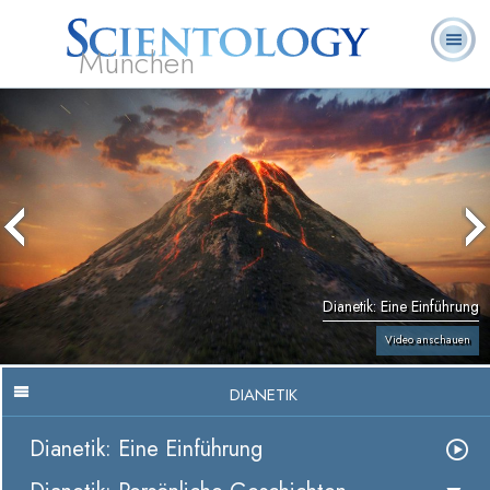
München
L. Ron
Was ist
Ehrenamtliche
Häufig gestellte
Bücher
Hubbard
Scientology?
Geistliche
Fragen
Dianetik: Eine Einführung
Video anschauen
DIANETIK
Dianetik: Eine Einführung