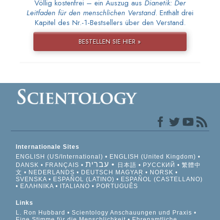
Völlig kostenfrei – ein Auszug aus
Dianetik: Der
Leitfaden für den menschlichen Verstand
. Enthält drei
Kapitel des Nr.-1-Bestsellers über den Verstand.
BESTELLEN SIE HIER »
Internationale Sites
ENGLISH (US/International)
ENGLISH (United Kingdom)
עברית
DANSK
FRANÇAIS
日本語
РУССКИЙ
繁體中
文
NEDERLANDS
DEUTSCH
MAGYAR
NORSK
SVENSKA
ESPAÑOL (LATINO)
ESPAÑOL (CASTELLANO)
ΕΛΛΗΝΙΚA
ITALIANO
PORTUGUÊS
Links
L. Ron Hubbard
Scientology Anschauungen und Praxis
Eine Stimme für die Menschlichkeit
Ehrenamtliche