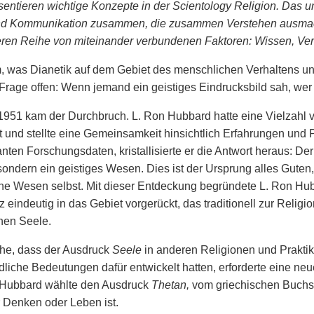
sentieren wichtige Konzepte in der Scientology Religion. Das unt
und Kommunikation zusammen, die zusammen Verstehen ausmac
eren Reihe von miteinander verbundenen Faktoren: Wissen, Ver
m, was Dianetik auf dem Gebiet des menschlichen Verhaltens un
Frage offen: Wenn jemand ein geistiges Eindrucksbild sah, wer
1951 kam der Durchbruch. L. Ron Hubbard hatte eine Vielzahl
 und stellte eine Gemeinsamkeit hinsichtlich Erfahrungen un
vanten Forschungsdaten, kristallisierte er die Antwort heraus: D
sondern ein geistiges Wesen. Dies ist der Ursprung alles Guten
ne Wesen selbst. Mit dieser Entdeckung begründete L. Ron Hubb
z eindeutig in das Gebiet vorgerückt, das traditionell zur Religi
hen Seele.
che, dass der Ausdruck
Seele
in anderen Religionen und Praktik
dliche Bedeutungen dafür entwickelt hatten, erforderte eine ne
. Hubbard wählte den Ausdruck
Thetan,
vom griechischen Buch
 Denken oder Leben ist.