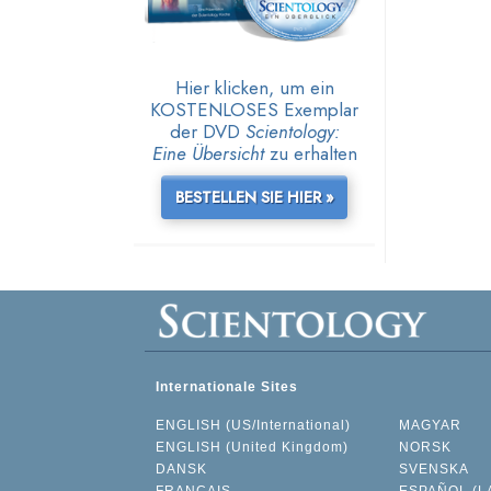
Hier klicken, um ein
KOSTENLOSES Exemplar
der DVD
Scientology:
Eine Übersicht
zu erhalten
BESTELLEN SIE HIER »
Internationale Sites
ENGLISH (US/International)
MAGYAR
ENGLISH (United Kingdom)
NORSK
DANSK
SVENSKA