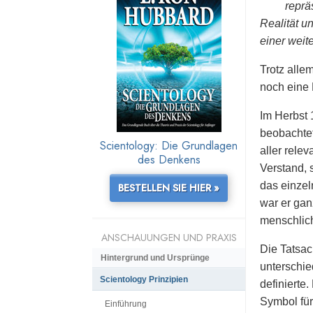
reprä
Realität 
einer weit
Trotz alle
noch eine 
Im Herbst 
beobachtet
Scientology: Die Grundlagen
aller rele
des Denkens
Verstand, 
das einzel
BESTELLEN SIE HIER »
war er gan
menschlic
ANSCHAUUNGEN UND PRAXIS
Die Tatsa
Hintergrund und Ursprünge
unterschie
Scientology Prinzipien
definierte
Symbol für
Einführung