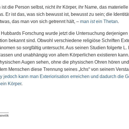
 ist die Person selbst, nicht ihr Körper, ihr Name, das materiell
s. Er ist das, was sich bewusst ist, bewusst zu sein; die Identit
twas, das man von sich getrennt hält, –
man
ist
ein Thetan
.
 Hubbards Forschung wurde jetzt die Untersuchung derjenigen
ation bekannt sind. Obwohl verschiedene religiöse Schriften Ex
nomen so sorgfältig untersucht. Aus seinen Studien folgerte L
lassen und unabhängig von allem Körperlichen existieren kann.
physischen Augen sehen, ohne die physischen Ohren hören und
 dem Menschen diese Trennung seines „Ichs“ von seinem Verst
y jedoch kann man Exteriorisation erreichen und dadurch die G
sein Körper
.
anetik