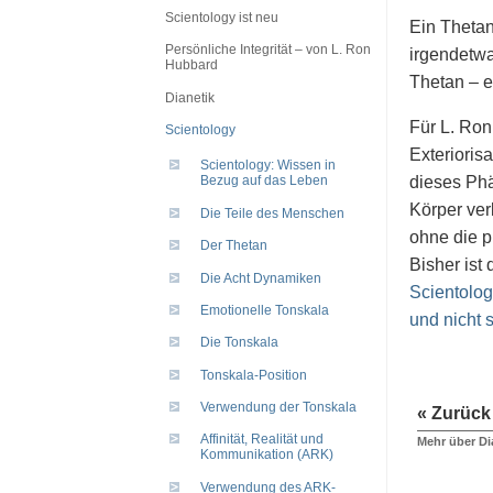
Scientology ist neu
Ein Thetan
Persönliche Integrität – von L. Ron
irgendetwa
Hubbard
Thetan – e
Dianetik
Für L. Ron
Scientology
Exterioris
Scientology: Wissen in
dieses Phä
Bezug auf das Leben
Körper ver
Die Teile des Menschen
ohne die 
Der Thetan
Bisher ist
Die Acht Dynamiken
Scientolog
Emotionelle Tonskala
und nicht 
Die Tonskala
Tonskala-Position
Verwendung der Tonskala
« Zurück
Affinität, Realität und
Mehr über Di
Kommunikation (ARK)
Verwendung des ARK-