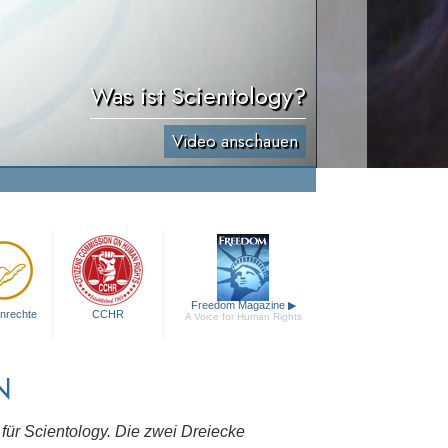
Was ist Scientology?
Video anschauen
Freedom Magazine
▶
nrechte
CCHR
A Voice for Human Rights
N
 für Scientology. Die zwei Dreiecke