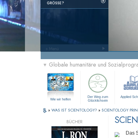
GRÖSSE?
» Menü
Globale humanitäre und Sozialprog
▼
Der Weg zum
Applied Sch
Wie wir helfen
Glücklichsein
»
WAS IST SCIENTOLOGY?
»
SCIENTOLOGY PRIN
SCIEN
BÜCHER
Das S