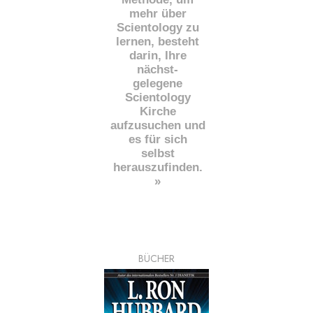
mehr über
Scientology zu
lernen, besteht
darin, Ihre
nächst
-
gelegene
Scientology
Kirche
aufzusuchen und
es für sich
selbst
herauszufinden.
»
BÜCHER