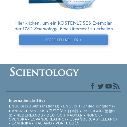
Hier klicken, um ein KOSTENLOSES Exemplar
der DVD
Scientology: Eine Übersicht
zu erhalten
BESTELLEN SIE HIER »
Internationale Sites
ENGLISH (US/International)
ENGLISH (United Kingdom)
עברית
DANSK
FRANÇAIS
日本語
РУССКИЙ
繁體中
文
NEDERLANDS
DEUTSCH
MAGYAR
NORSK
SVENSKA
ESPAÑOL (LATINO)
ESPAÑOL (CASTELLANO)
ΕΛΛΗΝΙΚA
ITALIANO
PORTUGUÊS