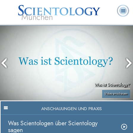
München
L. Ron
Was ist
Ehrenamtliche
Häufig gestellte
Bücher
Hubbard
Scientology?
Geistliche
Fragen
Was ist Scientology?
Video anschauen
ANSCHAUUNGEN UND PRAXIS
Was Scientologen über Scientology
sagen