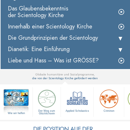
Das Glaubensbekenntnis
der Scientology Kirche
Innerhalb einer Scientology Kirche
Die Grundprinzipien der Scientology
Dianetik: Eine Einführung
Liebe und Hass – Was ist GRÖSSE?
Globale humanitäre und Sozialprogramme,
die von der Scientology Kirche gefördert werden
▼
Der Weg zum
Applied Scholastics
Criminon
Wie wir helfen
Glücklichsein
DIE POSITION AUF DER