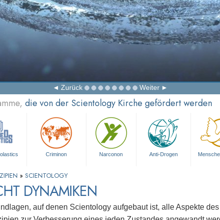
Zurück
Weiter
ramme,
die von der Scientology Kirche gefördert werden
olastics
Criminon
Narconon
Anti-Drogen
Mensche
ZIPIEN
»
SCIENTOLOGY
ACHT DYNAMIKEN
ndlagen, auf denen Scientology aufgebaut ist, alle Aspekte d
zipien zur Verbesserung eines jeden Zustandes angewandt wer