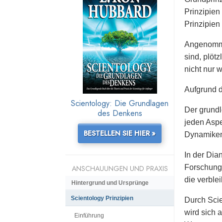
Prinzipien
Prinzipien
Angenommen
sind, plöt
nicht nur 
Aufgrund d
Scientology: Die Grundlagen
Der grundl
des Denkens
jeden Aspe
BESTELLEN SIE HIER »
Dynamiken
In der Dia
Forschung 
ANSCHAUUNGEN UND PRAXIS
die verble
Hintergrund und Ursprünge
Scientology Prinzipien
Durch Scie
wird sich 
Einführung