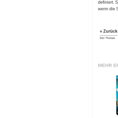
definiert.
wenn die S
« Zurück
Der Thetan
MEHR E