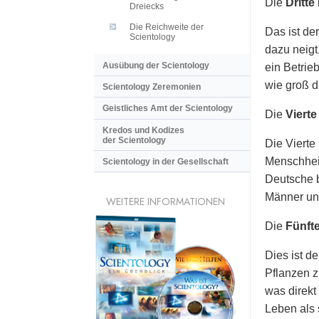
Die
Dritt
Dreiecks
Die Reichweite der
Das ist de
Scientology
dazu neig
Ausübung der Scientology
ein Betrie
wie groß d
Scientology Zeremonien
Geistliches Amt der Scientology
Die
Viert
Kredos und Kodizes
der Scientology
Die Vierte
Menschheit
Scientology in der Gesellschaft
Deutsche b
Männer und
WEITERE INFORMATIONEN
Die
Fünft
Dies ist d
Pflanzen z
was direkt
Leben als