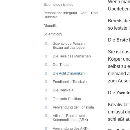
Wenn man j
Scientology ist neu
Überleben 
Persönliche Integrität – von L. Ron
Hubbard
Bereits di
Dianetik
so festste
Scientology
Die
Erste
Scientology: Wissen in
Bezug auf das Leben
Sie ist da
Die Teile des Menschen
Körper und
Der Thetan
selbst zu 
niemand an
Die Acht Dynamiken
zum Ausdr
Emotionelle Tonskala
Die Tonskala
Die
Zweit
Tonskala-Position
Kreativität
Verwendung der Tonskala
umfasst di
Affinität, Realität und
schließt a
Kommunikation (ARK)
Verwendung des ARK-