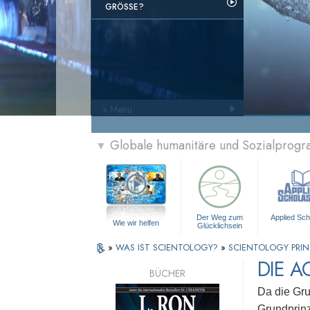
GRÖSSE?
» Menü
Globale humanitäre und Sozialprog
▼
Der Weg zum
Applied Sch
Wie wir helfen
Glücklichsein
»
WAS IST SCIENTOLOGY?
»
SCIENTOLOGY PRIN
DIE 
BÜCHER
Da die Gru
Grundprin