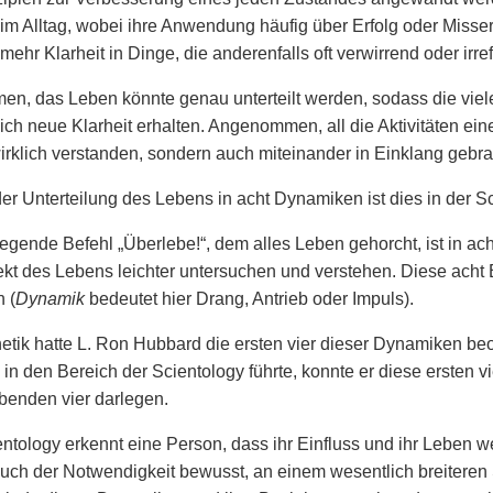
 im Alltag, wobei ihre Anwendung häufig über Erfolg oder Misse
 mehr Klarheit in Dinge, die anderenfalls oft verwirrend oder irr
, das Leben könnte genau unterteilt werden, sodass die vielen 
zlich neue Klarheit erhalten. Angenommen, all die Aktivitäten 
wirklich verstanden, sondern auch miteinander in Einklang gebr
er Unterteilung des Lebens in acht Dynamiken ist dies in der S
egende Befehl „Überlebe!“, dem alles Leben gehorcht, ist in ac
kt des Lebens leichter untersuchen und verstehen. Diese acht 
 (
Dynamik
bedeutet hier Drang, Antrieb oder Impuls).
netik hatte L. Ron Hubbard die ersten vier dieser Dynamiken be
in den Bereich der Scientology führte, konnte er diese ersten 
ibenden vier darlegen.
ntology erkennt eine Person, dass ihr Einfluss und ihr Leben we
auch der Notwendigkeit bewusst, an einem wesentlich breitere