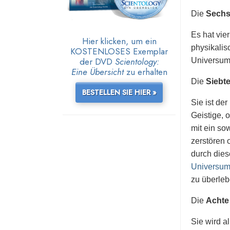
Die
Sechs
Es hat vie
Hier klicken, um ein
physikalis
KOSTENLOSES Exemplar
der DVD
Scientology:
Universum
Eine Übersicht
zu erhalten
Die
Siebt
BESTELLEN SIE HIER »
Sie ist de
Geistige, 
mit ein so
zerstören 
durch dies
Universum 
zu überleb
Die
Achte
Sie wird 