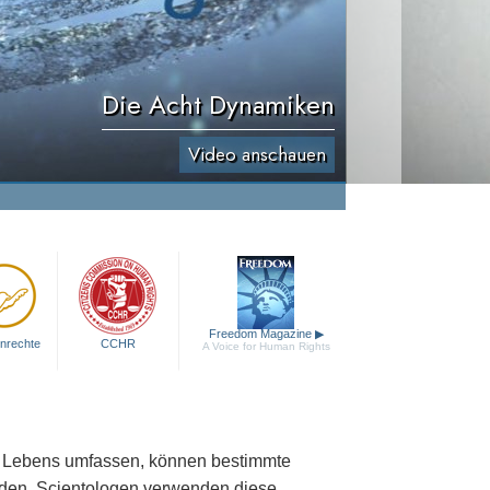
Die Acht Dynamiken
Video anschauen
Freedom Magazine
▶
nrechte
CCHR
A Voice for Human Rights
es Lebens umfassen, können bestimmte
den. Scientologen verwenden diese