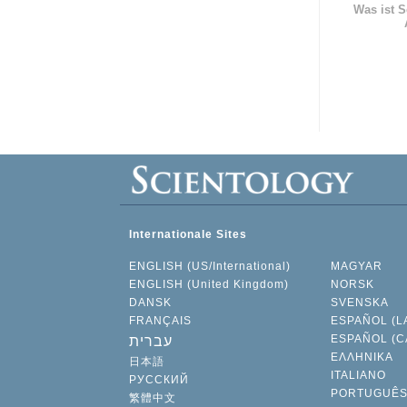
Was ist S
Internationale Sites
ENGLISH (US/International)
MAGYAR
ENGLISH (United Kingdom)
NORSK
DANSK
SVENSKA
FRANÇAIS
ESPAÑOL (L
ESPAÑOL (C
עברית
ΕΛΛΗΝΙΚA
日本語
ITALIANO
РУССКИЙ
PORTUGUÊ
繁體中文