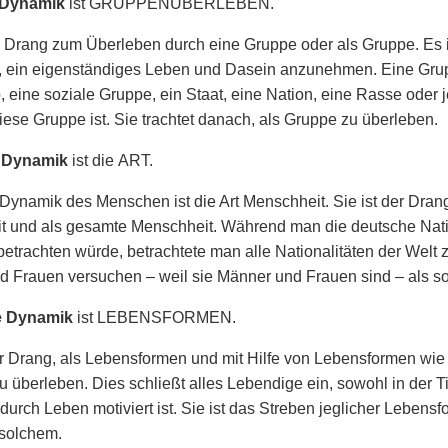
e Dynamik
ist GRUPPENÜBERLEBEN.
r Drang zum Überleben durch eine Gruppe oder als Gruppe. Es
t, ein eigenständiges Leben und Dasein anzunehmen. Eine Gru
b, eine soziale Gruppe, ein Staat, eine Nation, eine Rasse oder j
iese Gruppe ist. Sie trachtet danach, als Gruppe zu überleben.
e Dynamik
ist die ART.
 Dynamik des Menschen ist die Art Menschheit. Sie ist der Dr
 und als gesamte Menschheit. Während man die deutsche Nation
etrachten würde, betrachtete man alle Nationalitäten der Welt
 Frauen versuchen – weil sie Männer und Frauen sind – als so
e Dynamik
ist LEBENSFORMEN.
er Drang, als Lebensformen und mit Hilfe von Lebensformen wie
u überleben. Dies schließt alles Lebendige ein, sowohl in der Tie
 durch Leben motiviert ist. Sie ist das Streben jeglicher Leben
 solchem.