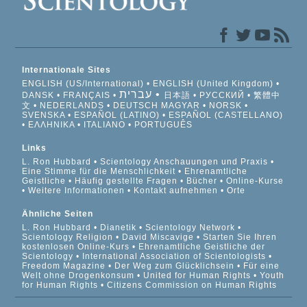
Internationale Sites
ENGLISH (US/International)
ENGLISH (United Kingdom)
עברית
DANSK
FRANÇAIS
日本語
РУССКИЙ
繁體中
文
NEDERLANDS
DEUTSCH
MAGYAR
NORSK
SVENSKA
ESPAÑOL (LATINO)
ESPAÑOL (CASTELLANO)
ΕΛΛΗΝΙΚA
ITALIANO
PORTUGUÊS
Links
L. Ron Hubbard
Scientology Anschauungen und Praxis
Eine Stimme für die Menschlichkeit
Ehrenamtliche
Geistliche
Häufig gestellte Fragen
Bücher
Online-Kurse
Weitere Informationen
Kontakt aufnehmen
Orte
Ähnliche Seiten
L. Ron Hubbard
Dianetik
Scientology Network
Scientology Religion
David Miscavige
Starten Sie Ihren
kostenlosen Online-Kurs
Ehrenamtliche Geistliche der
Scientology
International Association of Scientologists
Freedom Magazine
Der Weg zum Glücklichsein
Für eine
Welt ohne Drogenkonsum
United for Human Rights
Youth
for Human Rights
Citizens Commission on Human Rights