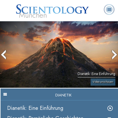
München
L. Ron
Was ist
Ehrenamtliche
Häufig gestellte
Bücher
Hubbard
Scientology?
Geistliche
Fragen
Dianetik: Eine Einführung
Video anschauen
DIANETIK
Dianetik: Eine Einführung