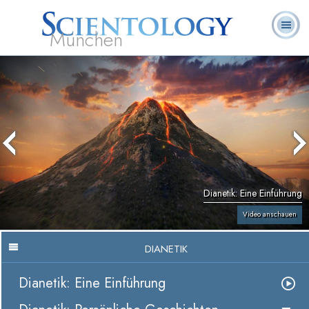
München
L. Ron
Was ist
Ehrenamtliche
Häufig gestellte
Bücher
Hubbard
Scientology?
Geistliche
Fragen
Dianetik: Eine Einführung
Video anschauen
DIANETIK
Dianetik: Eine Einführung