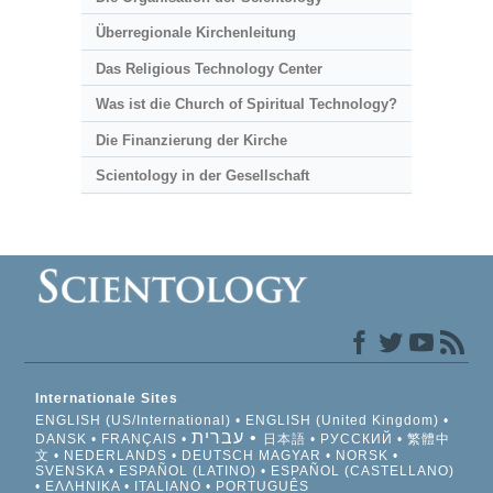
Überregionale Kirchenleitung
Das Religious Technology Center
Was ist die Church of Spiritual Technology?
Die Finanzierung der Kirche
Scientology in der Gesellschaft
Internationale Sites
ENGLISH (US/International)
ENGLISH (United Kingdom)
עברית
DANSK
FRANÇAIS
日本語
РУССКИЙ
繁體中
文
NEDERLANDS
DEUTSCH
MAGYAR
NORSK
SVENSKA
ESPAÑOL (LATINO)
ESPAÑOL (CASTELLANO)
ΕΛΛΗΝΙΚA
ITALIANO
PORTUGUÊS