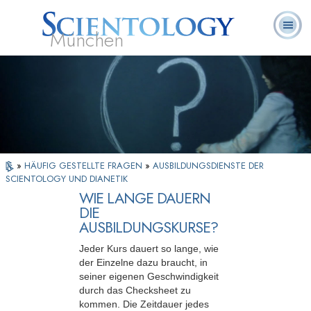
München
L. Ron
Was ist
Ehrenamtliche
Häufig gestellte
Bücher
Hubbard
Scientology?
Geistliche
Fragen
»
HÄUFIG GESTELLTE FRAGEN
»
AUSBILDUNGSDIENSTE DER
SCIENTOLOGY UND DIANETIK
WIE LANGE DAUERN
DIE
AUSBILDUNGSKURSE?
Jeder Kurs dauert so lange, wie
der Einzelne dazu braucht, in
seiner eigenen Geschwindigkeit
durch das Checksheet zu
kommen. Die Zeitdauer jedes