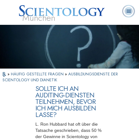
München
L. Ron
Was ist
Ehrenamtliche
Häufig gestellte
Bücher
Hubbard
Scientology?
Geistliche
Fragen
»
HÄUFIG GESTELLTE FRAGEN
»
AUSBILDUNGSDIENSTE DER
SCIENTOLOGY UND DIANETIK
SOLLTE ICH AN
AUDITING-DIENSTEN
TEILNEHMEN, BEVOR
ICH MICH AUSBILDEN
LASSE?
L. Ron Hubbard hat oft über die
Tatsache geschrieben, dass 50 %
der Gewinne in Scientology von