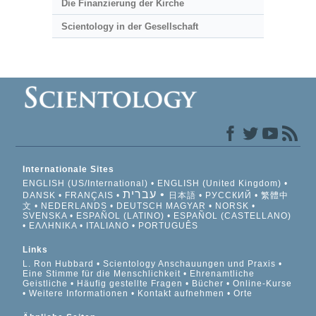
Die Finanzierung der Kirche
Scientology in der Gesellschaft
Internationale Sites
ENGLISH (US/International)
ENGLISH (United Kingdom)
עברית
DANSK
FRANÇAIS
日本語
РУССКИЙ
繁體中
文
NEDERLANDS
DEUTSCH
MAGYAR
NORSK
SVENSKA
ESPAÑOL (LATINO)
ESPAÑOL (CASTELLANO)
ΕΛΛΗΝΙΚA
ITALIANO
PORTUGUÊS
Links
L. Ron Hubbard
Scientology Anschauungen und Praxis
Eine Stimme für die Menschlichkeit
Ehrenamtliche
Geistliche
Häufig gestellte Fragen
Bücher
Online-Kurse
Weitere Informationen
Kontakt aufnehmen
Orte