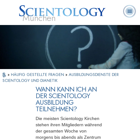
München
L. Ron
Was ist
Ehrenamtliche
Häufig gestellte
Bücher
Hubbard
Scientology?
Geistliche
Fragen
»
HÄUFIG GESTELLTE FRAGEN
»
AUSBILDUNGSDIENSTE DER
SCIENTOLOGY UND DIANETIK
WANN KANN ICH AN
DER SCIENTOLOGY
AUSBILDUNG
TEILNEHMEN?
Die meisten Scientology Kirchen
stehen ihren Mitgliedern während
der gesamten Woche von
morgens bis abends als Zentrum