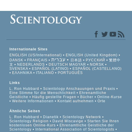
Internationale Sites
ENGLISH (US/International)
ENGLISH (United Kingdom)
עברית
DANSK
FRANÇAIS
日本語
РУССКИЙ
繁體中
文
NEDERLANDS
DEUTSCH
MAGYAR
NORSK
SVENSKA
ESPAÑOL (LATINO)
ESPAÑOL (CASTELLANO)
ΕΛΛΗΝΙΚA
ITALIANO
PORTUGUÊS
Links
L. Ron Hubbard
Scientology Anschauungen und Praxis
Eine Stimme für die Menschlichkeit
Ehrenamtliche
Geistliche
Häufig gestellte Fragen
Bücher
Online-Kurse
Weitere Informationen
Kontakt aufnehmen
Orte
Ähnliche Seiten
L. Ron Hubbard
Dianetik
Scientology Network
Scientology Religion
David Miscavige
Starten Sie Ihren
kostenlosen Online-Kurs
Ehrenamtliche Geistliche der
Scientology
International Association of Scientologists