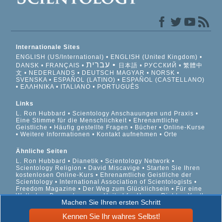
Internationale Sites
ENGLISH (US/International)
ENGLISH (United Kingdom)
עברית
DANSK
FRANÇAIS
日本語
РУССКИЙ
繁體中
文
NEDERLANDS
DEUTSCH
MAGYAR
NORSK
SVENSKA
ESPAÑOL (LATINO)
ESPAÑOL (CASTELLANO)
ΕΛΛΗΝΙΚA
ITALIANO
PORTUGUÊS
Links
L. Ron Hubbard
Scientology Anschauungen und Praxis
Eine Stimme für die Menschlichkeit
Ehrenamtliche
Geistliche
Häufig gestellte Fragen
Bücher
Online-Kurse
Weitere Informationen
Kontakt aufnehmen
Orte
Ähnliche Seiten
L. Ron Hubbard
Dianetik
Scientology Network
Scientology Religion
David Miscavige
Starten Sie Ihren
kostenlosen Online-Kurs
Ehrenamtliche Geistliche der
Scientology
International Association of Scientologists
Freedom Magazine
Der Weg zum Glücklichsein
Für eine
Welt ohne Drogenkonsum
United for Human Rights
Youth
Machen Sie Ihren ersten Schritt
for Human Rights
Citizens Commission on Human Rights
Kennen Sie Ihr wahres Selbst!