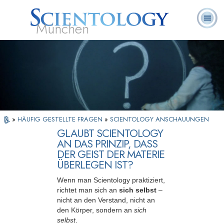
München
L. Ron
Was ist
Ehrenamtliche
Häufig gestellte
Bücher
Hubbard
Scientology?
Geistliche
Fragen
»
HÄUFIG GESTELLTE FRAGEN
»
SCIENTOLOGY ANSCHAUUNGEN
GLAUBT SCIENTOLOGY
AN DAS PRINZIP, DASS
DER GEIST DER MATERIE
ÜBERLEGEN IST?
Wenn man Scientology praktiziert,
richtet man sich an
sich selbst
–
nicht an den Verstand, nicht an
den Körper, sondern an
sich
selbst
.