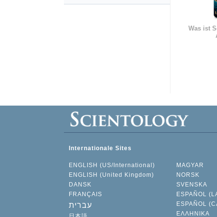
Was ist S
Internationale Sites
ENGLISH (US/International)
MAGYAR
ENGLISH (United Kingdom)
NORSK
DANSK
SVENSKA
FRANÇAIS
ESPAÑOL (L
ESPAÑOL (C
עברית
ΕΛΛΗΝΙΚA
日本語