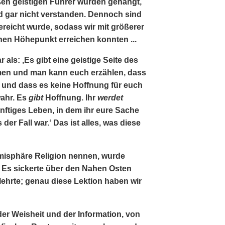
ßen geistigen Führer wurden gehängt,
und gar nicht verstanden. Dennoch sind
ereicht wurde, sodass wir mit größerer
nen Höhepunkt erreichen konnten ...
als: ‚Es gibt eine geistige Seite des
en und man kann euch erzählen, dass
ckt und dass es keine Hoffnung für euch
wahr. Es
gibt
Hoffnung. Ihr
werdet
nftiges Leben, in dem ihr eure Sache
er Fall war.‘ Das ist alles, was diese
Hemisphäre Religion nennen, wurde
 Es sickerte über den Nahen Osten
 lehrte; genau diese Lektion haben wir
 der Weisheit und der Information, von