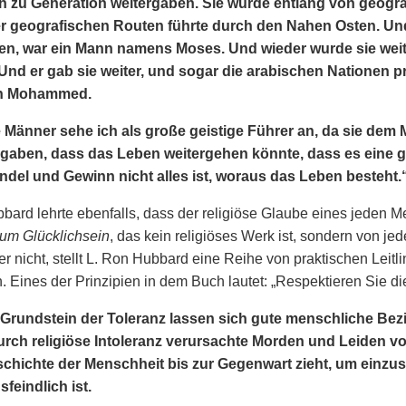
n zu Generation weitergaben. Sie wurde entlang von geogr
er geografischen Routen führte durch den Nahen Osten. Und
en, war ein Mann namens Moses. Und wieder wurde sie wei
 Und er gab sie weiter, und sogar die arabischen Nationen p
n Mohammed.
 Männer sehe ich als große geistige Führer an, da sie dem 
gaben, dass das Leben weitergehen könnte, dass es eine ge
del und Gewinn nicht alles ist, woraus das Leben besteht.
bard lehrte ebenfalls, dass der religiöse Glaube eines jeden 
um Glücklichsein
, das kein religiöses Werk ist, sondern von 
der nicht, stellt L. Ron Hubbard eine Reihe von praktischen Lei
. Eines der Prinzipien in dem Buch lautet: „Respektieren Sie d
Grundstein der Toleranz lassen sich gute menschliche Be
urch religiöse Intoleranz verursachte Morden und Leiden vo
chichte der Menschheit bis zur Gegenwart zieht, um einzus
feindlich ist.