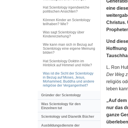
Generatio
Hat Scientology irgendwelche
eine dies
politischen Ansichten?
weitergab
Können Kinder an Scientology
Christus.
teilhaben? Wie?
Prophete
Was sagt Scientology über
Kindererziehung?
Und diese
Wie kann man sich in Bezug auf
Hoffnung 
Scientology eine eigene Meinung
bilden?
Tauschhan
Hat Scientology Doktrin im
Hinblick auf Himmel und Hölle?
L. Ron Hub
Was ist die Sicht der Scientology
Der Weg z
in Bezug auf Moses, Jesus,
religiös o
Mohammed, Buddha und andere
religiöse der Vergangenheit?
leben kann
Gründer der Scientology
„Auf dem 
Was Scientology für den
nur das d
Einzelnen tut
ganze Ges
Scientology und Dianetik Bücher
überlebens
Ausbildungsdienste der