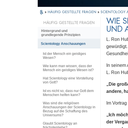
»
HÄUFIG GESTELLTE FRAGEN
»
SCIENTOLOGY
WIE S
HÄUFIG GESTELLTE FRAGEN
UND A
Hintergrund und
grundlegende Prinzipien
L. Ron Hub
Scientology Anschauungen
gewürdigt.
Gesundheit 
Ist der Mensch ein geistiges
Wesen?
In seinem 
Wie kann man wissen, dass der
Mensch ein geistiges Wesen ist?
L. Ron Hu
Hat Scientology eine Vorstellung
von Gott?
„Die groß
Ist es nicht so, dass nur Gott dem
andere, h
Menschen helfen kann?
Im Vortrag
Was sind die religiösen
Anschauungen der Scientology in
Bezug auf die Schaffung des
„Ich möch
Universums?
der Verga
Glaubt Scientology an
Nächstenliebe?