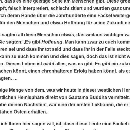
, dass es eine geistige Seite am Menschen gibt. Diese gro
ft, falsch interpretiert, schlecht zitiert und wurden ganz 
urch deren Hände über die Jahrhunderte eine Fackel weiterg
 für den Menschen und etwas Hoffnung für seine Zukunft ei
 sagten all diese Menschen etwas, das weitaus wichtiger war 
ie sagten: ‚Es gibt
Hoffnung
. Man kann zwar zu euch komm
oren sei und dass ihr tot seid und dass ihr in der Falle ste
 kann zu euch kommen und dies sagen, doch das ist nicht 
en. Dieses Leben ist
nicht
alles, was es gibt. Es
gibt
ein zukü
hen könnt, einen ehrenhafteren Erfolg haben könnt, als es d
agten. …
riesige Menge von dem, was wir heute in dieser westlichen 
stlichen Hemisphäre direkt von Gautama Buddha vermittelt.
ebe deinen Nächsten‘, war eine der ersten Lektionen, die er
ahen Osten erhalten.
ch Ihnen hier sagen will, ist, dass diese Leute eine Fackel