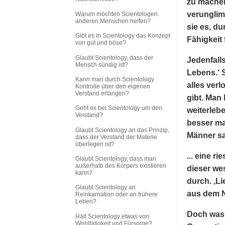
zu machen
verunglimp
Warum möchten Scientologen
anderen Menschen helfen?
sie es, d
Gibt es in Scientology das Konzept
Fähigkeit
von gut und böse?
Glaubt Scientology, dass der
Jedenfalls
Mensch sündig ist?
Lebens.‘ S
Kann man durch Scientology
alles verl
Kontrolle über den eigenen
Verstand erlangen?
gibt. Man
Geht es bei Scientology um den
weiterleb
Verstand?
besser mac
Glaubt Scientology an das Prinzip,
Männer s
dass der Verstand der Materie
überlegen ist?
... eine 
Glaubt Scientology, dass man
außerhalb des Körpers existieren
dieser we
kann?
durch. ‚Li
Glaubt Scientology an
aus dem N
Reinkarnation oder an frühere
Leben?
Doch was i
Hält Scientology etwas von
Wohltätigkeit und Fürsorge?