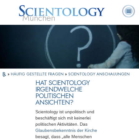
München
L. Ron
Was ist
Ehrenamtliche
Häufig gestellte
Bücher
Hubbard
Scientology?
Geistliche
Fragen
»
HÄUFIG GESTELLTE FRAGEN
»
SCIENTOLOGY ANSCHAUUNGEN
HAT SCIENTOLOGY
IRGENDWELCHE
POLITISCHEN
ANSICHTEN?
Scientology ist unpolitisch und
beschäftigt sich mit keinerlei
politischen Aktivitäten. Das
Glaubensbekenntnis der Kirche
besagt, dass „alle Menschen