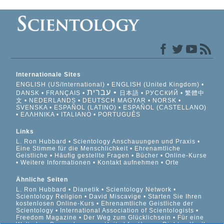
Internationale Sites
ENGLISH (US/International)
ENGLISH (United Kingdom)
עברית
DANSK
FRANÇAIS
日本語
РУССКИЙ
繁體中
文
NEDERLANDS
DEUTSCH
MAGYAR
NORSK
SVENSKA
ESPAÑOL (LATINO)
ESPAÑOL (CASTELLANO)
ΕΛΛΗΝΙΚA
ITALIANO
PORTUGUÊS
Links
L. Ron Hubbard
Scientology Anschauungen und Praxis
Eine Stimme für die Menschlichkeit
Ehrenamtliche
Geistliche
Häufig gestellte Fragen
Bücher
Online-Kurse
Weitere Informationen
Kontakt aufnehmen
Orte
Ähnliche Seiten
L. Ron Hubbard
Dianetik
Scientology Network
Scientology Religion
David Miscavige
Starten Sie Ihren
kostenlosen Online-Kurs
Ehrenamtliche Geistliche der
Scientology
International Association of Scientologists
Freedom Magazine
Der Weg zum Glücklichsein
Für eine