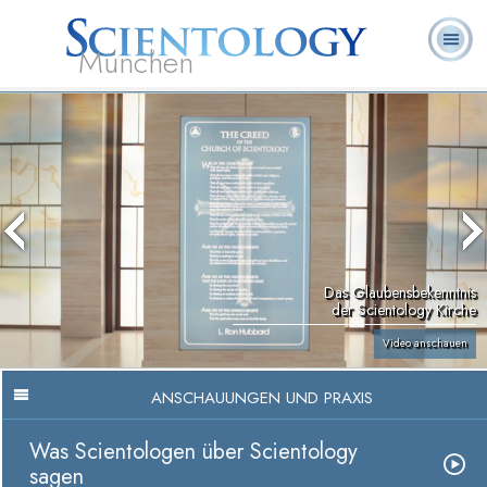
München
L. Ron
Was ist
Ehrenamtliche
Häufig gestellte
Bücher
Hubbard
Scientology?
Geistliche
Fragen
Das Glaubensbekenntnis
der Scientology Kirche
Video anschauen
ANSCHAUUNGEN UND PRAXIS
Was Scientologen über Scientology
sagen