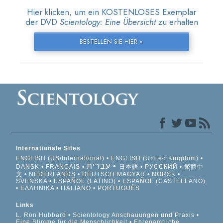
Hier klicken, um ein KOSTENLOSES Exemplar
der DVD
Scientology: Eine Übersicht
zu erhalten
BESTELLEN SIE HIER »
Internationale Sites
ENGLISH (US/International)
ENGLISH (United Kingdom)
עברית
DANSK
FRANÇAIS
日本語
РУССКИЙ
繁體中
文
NEDERLANDS
DEUTSCH
MAGYAR
NORSK
SVENSKA
ESPAÑOL (LATINO)
ESPAÑOL (CASTELLANO)
ΕΛΛΗΝΙΚA
ITALIANO
PORTUGUÊS
Links
L. Ron Hubbard
Scientology Anschauungen und Praxis
Eine Stimme für die Menschlichkeit
Ehrenamtliche