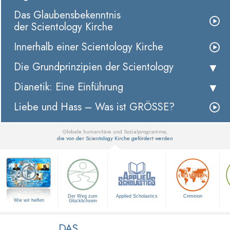
Das Glaubensbekenntnis
der Scientology Kirche
Innerhalb einer Scientology Kirche
Die Grundprinzipien der Scientology
Dianetik: Eine Einführung
Liebe und Hass – Was ist GRÖSSE?
Globale humanitäre und Sozialprogramme,
die von der Scientology Kirche gefördert werden
▼
Der Weg zum
Applied Scholastics
Criminon
Wie wir helfen
Glücklichsein
DAS