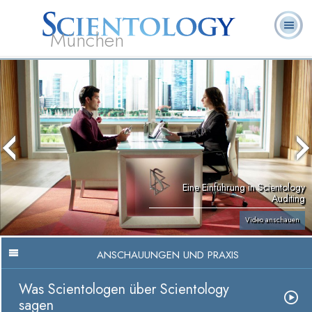
München
L. Ron
Was ist
Ehrenamtliche
Häufig gestellte
Bücher
Hubbard
Scientology?
Geistliche
Fragen
Eine Einführung in Scientology
Auditing
Video anschauen
ANSCHAUUNGEN UND PRAXIS
Was Scientologen über Scientology
sagen