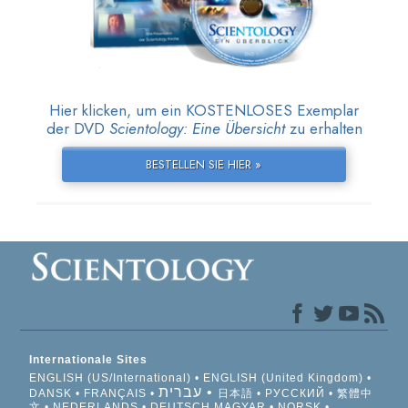
Hier klicken, um ein KOSTENLOSES Exemplar
der DVD
Scientology: Eine Übersicht
zu erhalten
BESTELLEN SIE HIER »
Internationale Sites
ENGLISH (US/International)
ENGLISH (United Kingdom)
עברית
DANSK
FRANÇAIS
日本語
РУССКИЙ
繁體中
文
NEDERLANDS
DEUTSCH
MAGYAR
NORSK