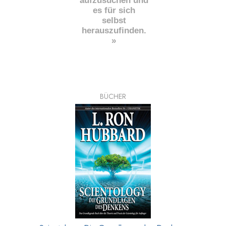
aufzusuchen und
es für sich
selbst
herauszufinden.
»
BÜCHER