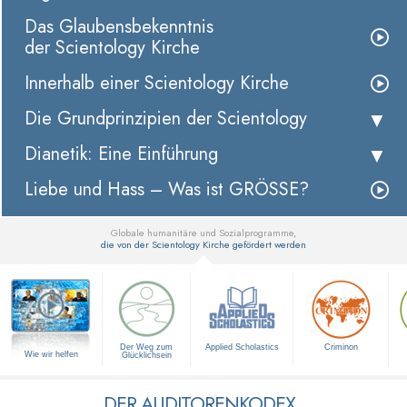
Das Glaubensbekenntnis
der Scientology Kirche
Innerhalb einer Scientology Kirche
Die Grundprinzipien der Scientology
Dianetik: Eine Einführung
Liebe und Hass – Was ist GRÖSSE?
Globale humanitäre und Sozialprogramme,
die von der Scientology Kirche gefördert werden
▼
Der Weg zum
Applied Scholastics
Criminon
Wie wir helfen
Glücklichsein
DER AUDITORENKODEX