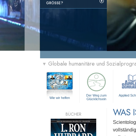
GRÖSSE?
Globale humanitäre und Sozialprog
▼
Der Weg zum
Applied Sch
Wie wir helfen
Glücklichsein
WAS I
BÜCHER
Scientolog
vollständi