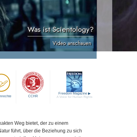
Was ist Scientology?
Video anschauen
Freedom Magazine
▶
nrechte
CCHR
A Voice for Human Rights
exakten Weg bietet, der zu einem
atur führt, über die Beziehung zu sich