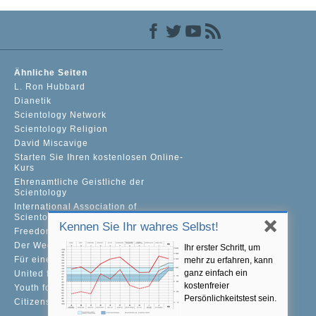
Ähnliche Seiten
L. Ron Hubbard
Dianetik
Scientology Network
Scientology Religion
David Miscavige
Starten Sie Ihren kostenlosen Online-
Kurs
Ehrenamtliche Geistliche der
Scientology
International Association of
Scientologists
Kennen Sie Ihr wahres Selbst!
Freedom Magazine
Der Weg zum Glücklichsein
Ihr erster Schritt, um
Für eine Welt ohne Drogenkonsum
mehr zu erfahren, kann
ganz einfach ein
United for Human Rights
kostenfreier
Youth for Human Rights
Persönlichkeitstest sein.
Citizens Commission on Human Rights