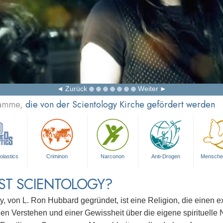
Zurück
Weiter
ramme,
die von der Scientology Kirche gefördert werden
olastics
Criminon
Narconon
Anti-Drogen
Mensche
ST SCIENTOLOGY?
y, von L. Ron Hubbard gegründet, ist eine Religion, die einen 
gen Verstehen und einer Gewissheit über die eigene spirituelle N