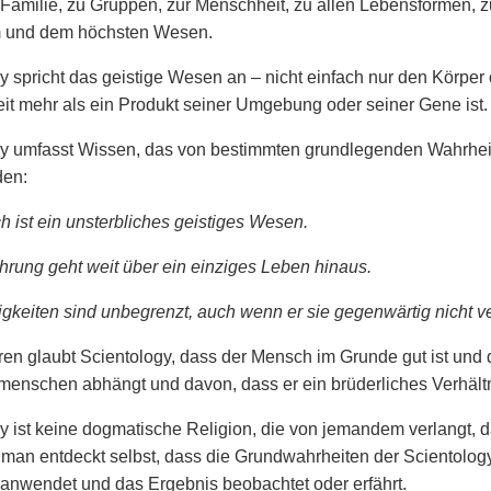
r Familie, zu Gruppen, zur Menschheit, zu allen Lebensformen, 
 und dem höchsten Wesen.
y spricht das geistige Wesen an – nicht einfach nur den Körper
t mehr als ein Produkt seiner Umgebung oder seiner Gene ist.
y umfasst Wissen, das von bestimmten grundlegenden Wahrheit
den:
 ist ein unsterbliches geistiges Wesen.
hrung geht weit über ein einziges Leben hinaus.
gkeiten sind unbegrenzt, auch wenn er sie gegenwärtig nicht ver
en glaubt Scientology, dass der Mensch im Grunde gut ist und 
menschen abhängt und davon, dass er ein brüderliches Verhältn
y ist keine dogmatische Religion, die von jemandem verlangt, da
 man entdeckt selbst, dass die Grundwahrheiten der Scientolog
 anwendet und das Ergebnis beobachtet oder erfährt.