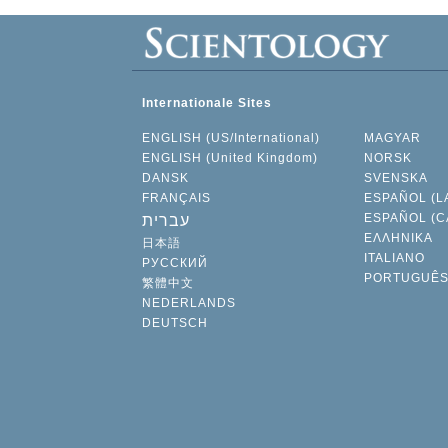
Internationale Sites
ENGLISH (US/International)
MAGYAR
ENGLISH (United Kingdom)
NORSK
DANSK
SVENSKA
FRANÇAIS
ESPAÑOL (L
ESPAÑOL (C
עברית
ΕΛΛΗΝΙΚA
日本語
ITALIANO
РУССКИЙ
PORTUGUÊ
繁體中文
NEDERLANDS
DEUTSCH