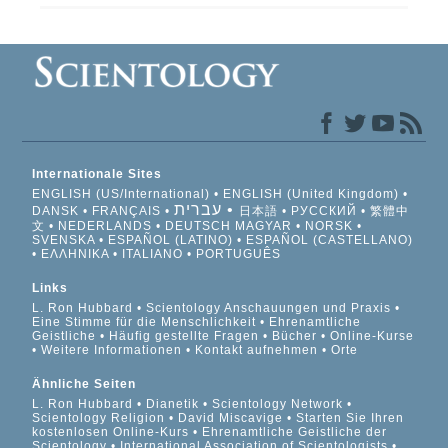
Internationale Sites
ENGLISH (US/International)
ENGLISH (United Kingdom)
עברית
DANSK
FRANÇAIS
日本語
РУССКИЙ
繁體中
文
NEDERLANDS
DEUTSCH
MAGYAR
NORSK
SVENSKA
ESPAÑOL (LATINO)
ESPAÑOL (CASTELLANO)
ΕΛΛΗΝΙΚA
ITALIANO
PORTUGUÊS
Links
L. Ron Hubbard
Scientology Anschauungen und Praxis
Eine Stimme für die Menschlichkeit
Ehrenamtliche
Geistliche
Häufig gestellte Fragen
Bücher
Online-Kurse
Weitere Informationen
Kontakt aufnehmen
Orte
Ähnliche Seiten
L. Ron Hubbard
Dianetik
Scientology Network
Scientology Religion
David Miscavige
Starten Sie Ihren
kostenlosen Online-Kurs
Ehrenamtliche Geistliche der
Scientology
International Association of Scientologists