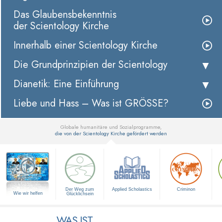
Das Glaubensbekenntnis
der Scientology Kirche
Innerhalb einer Scientology Kirche
Die Grundprinzipien der Scientology
Dianetik: Eine Einführung
Liebe und Hass – Was ist GRÖSSE?
Globale humanitäre und Sozialprogramme,
die von der Scientology Kirche gefördert werden
▼
Der Weg zum
Applied Scholastics
Criminon
Wie wir helfen
Glücklichsein
WAS IST