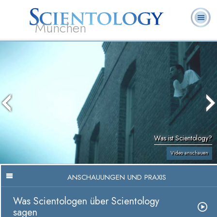
München
L. Ron
Was ist
Ehrenamtliche
Häufig gestellte
Bücher
Hubbard
Scientology?
Geistliche
Fragen
Was ist Scientology?
Video anschauen
ANSCHAUUNGEN UND PRAXIS
Was Scientologen über Scientology
sagen