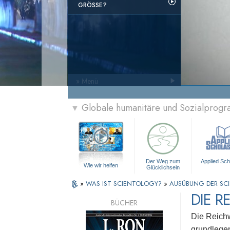
GRÖSSE?
» Menü
Globale humanitäre und Sozialprog
▼
Der Weg zum
Applied Sch
Wie wir helfen
Glücklichsein
»
WAS IST SCIENTOLOGY?
»
AUSÜBUNG DER S
DIE R
BÜCHER
Die Reichw
grundlegen