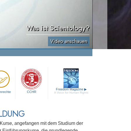
Was ist Scientology?
Video anschauen
Freedom Magazine
▶
nrechte
CCHR
A Voice for Human Rights
ILDUNG
e Kurse, angefangen mit dem Studium der
r Einführungskurse, die grundlegende