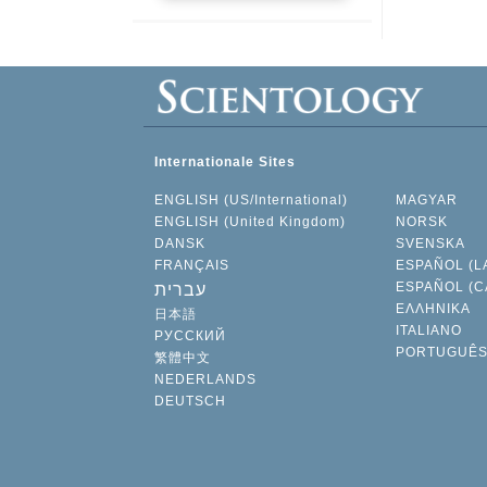
Internationale Sites
ENGLISH (US/International)
MAGYAR
ENGLISH (United Kingdom)
NORSK
DANSK
SVENSKA
FRANÇAIS
ESPAÑOL (L
ESPAÑOL (C
עברית
ΕΛΛΗΝΙΚA
日本語
ITALIANO
РУССКИЙ
PORTUGUÊ
繁體中文
NEDERLANDS
DEUTSCH