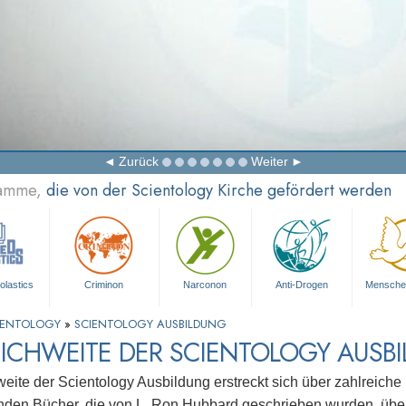
Zurück
Weiter
ramme,
die von der Scientology Kirche gefördert werden
olastics
Criminon
Narconon
Anti-Drogen
Mensche
CIENTOLOGY
»
SCIENTOLOGY AUSBILDUNG
EICHWEITE DER SCIENTOLOGY AUSB
eite der Scientology Ausbildung erstreckt sich über zahlreich
den Bücher, die von L. Ron Hubbard geschrieben wurden, übe