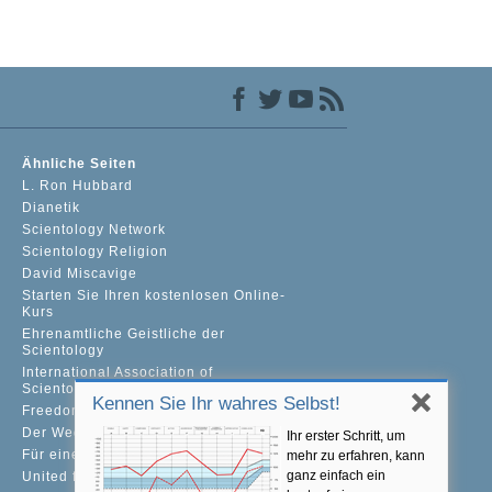
Ähnliche Seiten
L. Ron Hubbard
Dianetik
Scientology Network
Scientology Religion
David Miscavige
Starten Sie Ihren kostenlosen Online-
Kurs
Ehrenamtliche Geistliche der
Scientology
International Association of
Scientologists
Kennen Sie Ihr wahres Selbst!
Freedom Magazine
Der Weg zum Glücklichsein
Ihr erster Schritt, um
Für eine Welt ohne Drogenkonsum
mehr zu erfahren, kann
ganz einfach ein
United for Human Rights