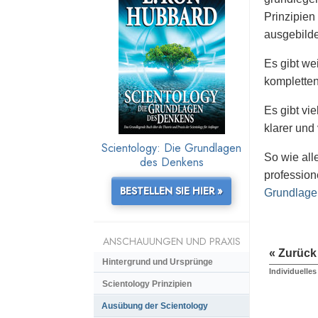
Prinzipien
ausgebilde
Es gibt we
kompletten
Es gibt vi
klarer und 
Scientology: Die Grundlagen
So wie all
des Denkens
profession
BESTELLEN SIE HIER »
Grundlagen
ANSCHAUUNGEN UND PRAXIS
« Zurück
Hintergrund und Ursprünge
Individuelle
Scientology Prinzipien
Ausübung der Scientology