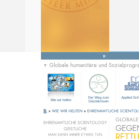
Globale humanitäre und Sozialprog
▼
Der Weg zum
Applied Sch
Wie wir helfen
Glücklichsein
»
WIE WIR HELFEN
»
EHRENAMTLICHE SCIENTOL
GLOBALE
EHRENAMTLICHE SCIENTOLOGY
GEGEN
GEISTLICHE
RETT
MAN KANN
IMMER
ETWAS TUN