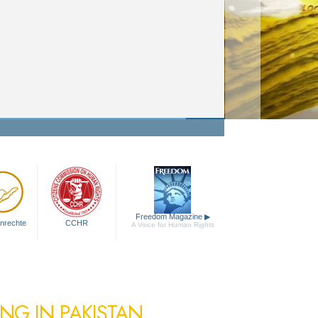
Freedom Magazine
▶
nrechte
CCHR
A Voice for Human Rights
NG IN PAKISTAN