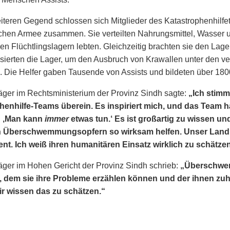
eiteren Gegend schlossen sich Mitglieder des Katastrophenhilfet
chen Armee zusammen. Sie verteilten Nahrungsmittel, Wasser un
n Flüchtlingslagern lebten. Gleichzeitig brachten sie den Lager
sierten die Lager, um den Ausbruch von Krawallen unter den v
. Die Helfer gaben Tausende von Assists und bildeten über 1800
äger im Rechtsministerium der Provinz Sindh sagte:
„Ich stimm
henhilfe-Teams überein. Es inspiriert mich, und das Team h
: ,Man kann
immer
etwas tun.‘ Es ist großartig zu wissen u
n Überschwemmungsopfern so wirksam helfen. Unser Land b
t. Ich weiß ihren humanitären Einsatz wirklich zu schätzen.
äger im Hohen Gericht der Provinz Sindh schrieb:
„Überschwem
 dem sie ihre Probleme erzählen können und der ihnen zuh
ir wissen das zu schätzen.“