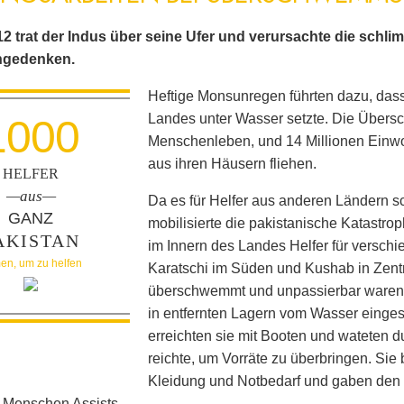
12 trat der Indus über seine Ufer und verursachte die schli
gedenken.
Heftige Monsunregen führten dazu, dass 
Landes unter Wasser setzte. Die Über
1000
Menschenleben, und 14 Millionen Einwo
aus ihren Häusern fliehen.
HELFER
—aus—
Da es für Helfer aus anderen Ländern sc
GANZ
mobilisierte die pakistanische Katastro
AKISTAN
im Innern des Landes Helfer für versc
en, um zu helfen
Karatschi im Süden und Kushab in Zentr
überschwemmt und unpassierbar waren, r
in entfernten Lagern vom Wasser einge
erreichten sie mit Booten und wateten d
reichte, um Vorräte zu überbringen. Sie
Kleidung und Notbedarf und gaben den 
 Menschen Assists.