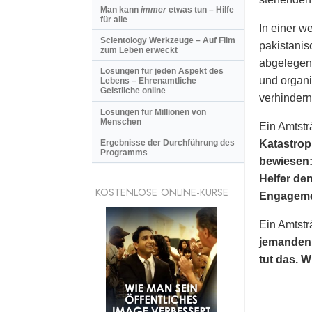
Man kann
immer
etwas tun – Hilfe
für alle
In einer w
Scientology Werkzeuge – Auf Film
pakistanis
zum Leben erweckt
abgelegene
Lösungen für jeden Aspekt des
und organi
Lebens – Ehrenamtliche
Geistliche online
verhindern
Lösungen für Millionen von
Menschen
Ein Amtstr
Katastrop
Ergebnisse der Durchführung des
Programms
bewiesen
Helfer de
KOSTENLOSE ONLINE-KURSE
Engagemen
Ein Amtstr
jemanden,
tut das. W