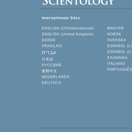
Internationale Sites
ENGLISH (US/International)
MAGYAR
ENGLISH (United Kingdom)
NORSK
DANSK
SVENSKA
FRANÇAIS
ESPAÑOL (L
ESPAÑOL (C
עברית
ΕΛΛΗΝΙΚA
日本語
ITALIANO
РУССКИЙ
PORTUGUÊ
繁體中文
NEDERLANDS
DEUTSCH