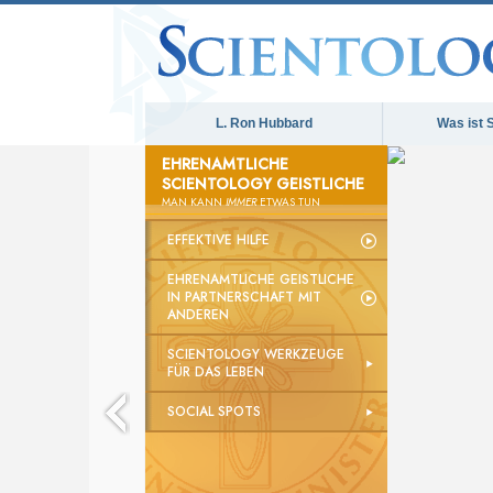
L. Ron Hubbard
Was ist 
EHRENAMTLICHE
SCIENTOLOGY GEISTLICHE
MAN KANN
IMMER
ETWAS TUN
EFFEKTIVE HILFE
EHRENAMTLICHE GEISTLICHE
IN PARTNERSCHAFT MIT
ANDEREN
SCIENTOLOGY WERKZEUGE
FÜR DAS LEBEN
SOCIAL SPOTS