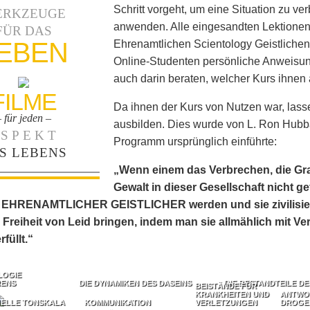
Schritt vorgeht, um eine Situation zu ve
ERKZEUGE
anwenden. Alle eingesandten Lektione
FÜR DAS
EBEN
Ehrenamtlichen Scientology Geistlichen 
Online-Studenten persönliche Anweisung
auch darin beraten, welcher Kurs ihnen 
FILME
Da ihnen der Kurs von Nutzen war, lasse
– für jeden –
ausbilden. Dies wurde von L. Ron Hubbar
SPEKT
Programm ursprünglich einführte:
S LEBENS
„Wenn einem das Verbrechen, die Gra
Gewalt in dieser Gesellschaft nicht g
EHRENAMTLICHER GEISTLICHER werden und sie zivilisieren
Freiheit von Leid bringen, indem man sie allmählich mit Ver
füllt.“
LOGIE
RENS
DIE DYNAMIKEN DES DASEINS
DIE BESTANDTEILE D
BEISTÄNDE FÜR
KRANKHEITEN UND
ANTWO
NELLE TONSKALA
KOMMUNIKATION
VERLETZUNGEN
DROGE