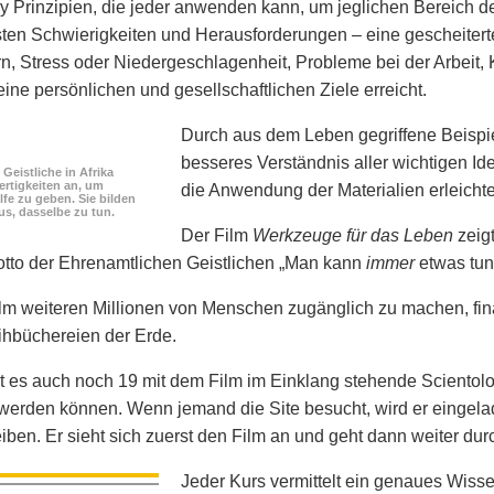
y Prinzipien, die jeder anwenden kann, um jeglichen Bereich 
sten Schwierigkeiten und Herausforderungen – eine gescheiter
n, Stress oder Niedergeschlagenheit, Probleme bei der Arbeit, 
ine persönlichen und gesellschaftlichen Ziele erreicht.
Durch aus dem Leben gegriffene Beispi
besseres Verständnis aller wichtigen I
Geistliche in Afrika
ertigkeiten an, um
die Anwendung der Materialien erleichte
lfe zu geben. Sie bilden
us, dasselbe zu tun.
Der Film
Werkzeuge für das Leben
zeigt
tto der Ehrenamtlichen Geistlichen „Man kann
immer
etwas tun“
m weiteren Millionen von Menschen zugänglich zu machen, fina
eihbüchereien der Erde.
 es auch noch 19 mit dem Film im Einklang stehende Scientolo
 werden können. Wenn jemand die Site besucht, wird er eingelad
iben. Er sieht sich zuerst den Film an und geht dann weiter dur
Jeder Kurs vermittelt ein genaues Wissen