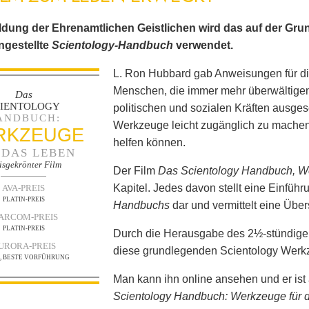
ldung der Ehrenamtlichen Geistlichen wird das auf der Gr
gestellte
Scientology-Handbuch
verwendet.
L. Ron Hubbard gab Anweisungen für di
Menschen, die immer mehr überwältigen
Das
CIENTOLOGY
politischen und sozialen Kräften ausge
ANDBUCH:
Werkzeuge leicht zugänglich zu machen,
RKZEUGE
helfen können.
 DAS LEBEN
isgekrönter Film
Der Film
Das Scientology Handbuch, W
Kapitel. Jedes davon stellt eine Einführ
AVA-PREIS
PLATIN-PREIS
Handbuchs
dar und vermittelt eine Über
ARCOM-PREIS
PLATIN-PREIS
Durch die Herausgabe des 2½-stündigen
URORA-PREIS
diese grundlegenden Scientology Werkze
N, BESTE VORFÜHRUNG
Man kann ihn online ansehen und er ist 
Scientology Handbuch: Werkzeuge für 