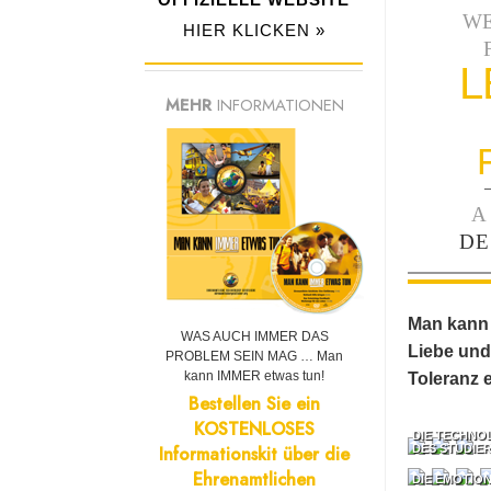
W
HIER KLICKEN »
L
MEHR
INFORMATIONEN
A
DE
Man kann 
WAS AUCH IMMER DAS
Liebe und 
PROBLEM SEIN MAG … Man
kann IMMER etwas tun!
Toleranz er
Bestellen Sie ein
KOSTENLOSES
DIE TECHNO
Informationskit über die
DES STUDIE
Ehrenamtlichen
DIE EMOTIO