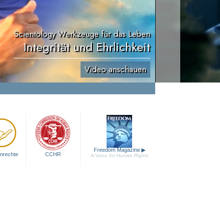
Scientology Werkzeuge für das Leben
Integrität und Ehrlichkeit
Video anschauen
Freedom Magazine
▶
nrechte
CCHR
A Voice for Human Rights