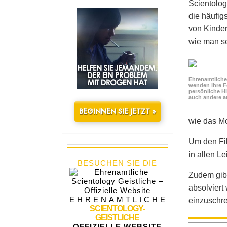
Scientolog
die häufig
von Kinder
wie man se
Ehrenamtliche 
wenden ihre F
persönliche Hi
auch andere a
BEGINNEN SIE JETZT »
wie das Mo
Um den Fil
in allen L
BESUCHEN SIE DIE
Zudem gibt
absolviert
EHRENAMTLICHE
einzuschre
SCIENTOLOGY-
GEISTLICHE
OFFIZIELLE WEBSITE