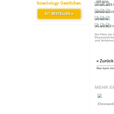
WIE MAN
Scientology Geistlichen.
KONFLIKTE 
DIE URSACH
KIT BESTELLEN »
KINDER
PLANZIELE U
Die Filme der
Ehrenamtliche
und Verfahren
« Zurück
Man kann
im
MEHR E
Ehrenamtl