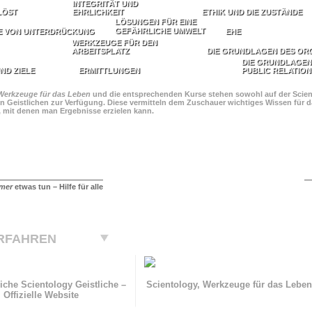
INTEGRITÄT UND
LÖST
EHRLICHKEIT
ETHIK UND DIE ZUSTÄNDE
LÖSUNGEN FÜR EINE
GEFÄHRLICHE UMWELT
E VON UNTERDRÜCKUNG
EHE
WERKZEUGE FÜR DEN
ARBEITSPLATZ
DIE GRUNDLAGEN DES OR
DIE GRUNDLAGEN
ND ZIELE
ERMITTLUNGEN
PUBLIC RELATION
Werkzeuge für das Leben
und die entsprechenden Kurse stehen sowohl auf der Scient
n Geistlichen zur Verfügung. Diese vermitteln dem Zuschauer wichtiges Wissen für da
, mit denen man Ergebnisse erzielen kann.
mer
etwas tun – Hilfe für alle
RFAHREN
iche Scientology Geistliche –
Scientology, Werkzeuge für das Lebe
Offizielle Website