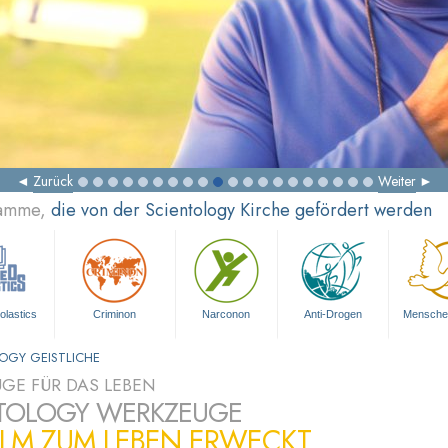
Zurück
Weiter
ramme,
die von der Scientology Kirche gefördert werden
olastics
Criminon
Narconon
Anti-Drogen
Mensche
OGY GEISTLICHE
GE FÜR DAS LEBEN
TOLOGY WERKZEUGE
ILM ZUM LEBEN ERWECKT