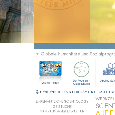
Globale humanitäre und Sozialprog
▼
Der Weg zum
Applied Sch
Wie wir helfen
Glücklichsein
»
WIE WIR HELFEN
»
EHRENAMTLICHE SCIENTOL
WERKZEU
EHRENAMTLICHE SCIENTOLOGY
SCIEN
GEISTLICHE
AUF F
MAN KANN
IMMER
ETWAS TUN