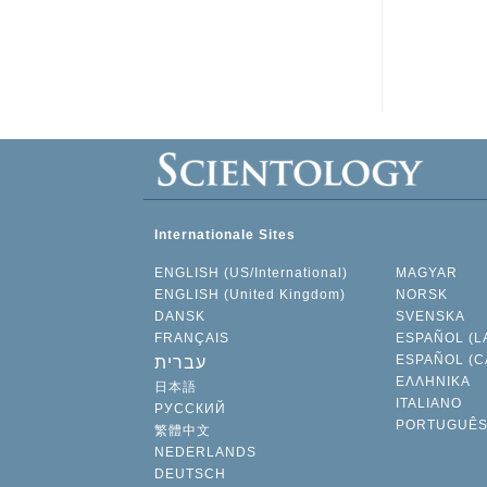
Internationale Sites
ENGLISH (US/International)
MAGYAR
ENGLISH (United Kingdom)
NORSK
DANSK
SVENSKA
FRANÇAIS
ESPAÑOL (L
ESPAÑOL (C
עברית
ΕΛΛΗΝΙΚA
日本語
ITALIANO
РУССКИЙ
PORTUGUÊ
繁體中文
NEDERLANDS
DEUTSCH