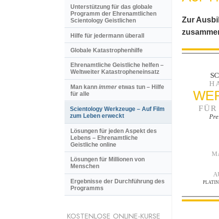
Unterstützung für das globale
Programm der Ehrenamtlichen
Zur Ausbi
Scientology Geistlichen
zusammen
Hilfe für jedermann überall
Globale Katastrophenhilfe
Ehrenamtliche Geistliche helfen –
Weltweiter Katastropheneinsatz
S
H
Man kann
immer
etwas tun – Hilfe
WE
für alle
FÜR
Scientology Werkzeuge – Auf Film
zum Leben erweckt
Pre
Lösungen für jeden Aspekt des
Lebens – Ehrenamtliche
Geistliche online
M
Lösungen für Millionen von
Menschen
A
Ergebnisse der Durchführung des
PLATI
Programms
KOSTENLOSE ONLINE-KURSE