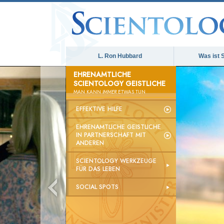
L. Ron Hubbard
Was ist 
EHRENAMTLICHE
SCIENTOLOGY GEISTLICHE
MAN KANN
IMMER
ETWAS TUN
EFFEKTIVE HILFE
EHRENAMTLICHE GEISTLICHE
IN PARTNERSCHAFT MIT
ANDEREN
SCIENTOLOGY WERKZEUGE
FÜR DAS LEBEN
SOCIAL SPOTS