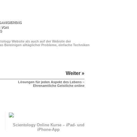
GANISIERENS
 VON
S
ology Website als auch auf der Website der
s Bereinigen alltäglicher Probleme, einfache Techniken
Weiter »
Lösungen für jeden Aspekt des Lebens –
Ehrenamtliche Geistliche online
n
Scientology Online Kurse – iPad- und
iPhone-App