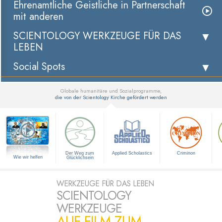
Ehrenamtliche Geistliche in Partnerschaft
mit anderen
SCIENTOLOGY WERKZEUGE FÜR DAS
LEBEN
Social Spots
Globale humanitäre und Sozialprogramme,
die von der Scientology Kirche gefördert werden
▼
Der Weg zum
Applied Scholastics
Criminon
Wie wir helfen
Glücklichsein
WERKZEUGE FÜR DAS LEBEN
SCIENTOLOGY
WERKZEUGE
AUF FILM ZUM