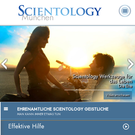
München
L. Ron
Was ist
Ehrenamtliche
Häufig gestellte
Bücher
Hubbard
Scientology?
Geistliche
Fragen
Scientology Werkzeuge für
das Leben
Die Ehe
Video anschauen
EHRENAMTLICHE SCIENTOLOGY GEISTLICHE
MAN KANN
IMMER
ETWAS TUN
Effektive Hilfe