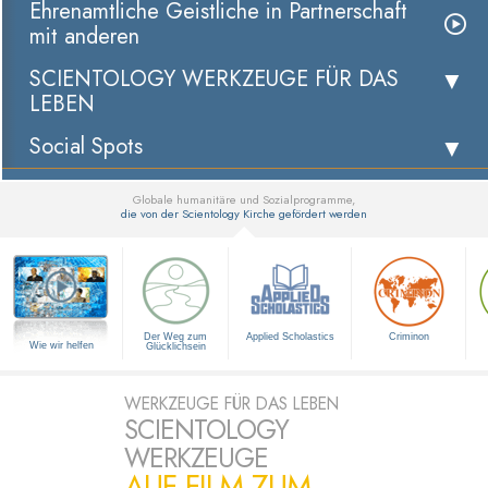
Ehrenamtliche Geistliche in Partnerschaft
mit anderen
SCIENTOLOGY WERKZEUGE FÜR DAS
LEBEN
Social Spots
Globale humanitäre und Sozialprogramme,
die von der Scientology Kirche gefördert werden
▼
Der Weg zum
Applied Scholastics
Criminon
Wie wir helfen
Glücklichsein
WERKZEUGE FÜR DAS LEBEN
SCIENTOLOGY
WERKZEUGE
AUF FILM ZUM