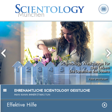
München
L. Ron
Was ist
Ehrenamtliche
Häufig gestellte
Bücher
Hubbard
Scientology?
Geistliche
Fragen
Scientology Werkzeuge für
das Leben
Die Dynamiken des Daseins
Video anschauen
EHRENAMTLICHE SCIENTOLOGY GEISTLICHE
MAN KANN
IMMER
ETWAS TUN
Effektive Hilfe