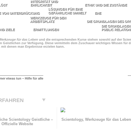
INTEGRITÄT UND
LÖST
EHRLICHKEIT
ETHIK UND DIE ZUSTÄNDE
LÖSUNGEN FÜR EINE
GEFÄHRLICHE UMWELT
E VON UNTERDRÜCKUNG
EHE
WERKZEUGE FÜR DEN
ARBEITSPLATZ
DIE GRUNDLAGEN DES OR
DIE GRUNDLAGEN
ND ZIELE
ERMITTLUNGEN
PUBLIC RELATION
Werkzeuge für das Leben
und die entsprechenden Kurse stehen sowohl auf der Scient
n Geistlichen zur Verfügung. Diese vermitteln dem Zuschauer wichtiges Wissen für da
, mit denen man Ergebnisse erzielen kann.
mer
etwas tun – Hilfe für alle
RFAHREN
iche Scientology Geistliche –
Scientology, Werkzeuge für das Lebe
Offizielle Website