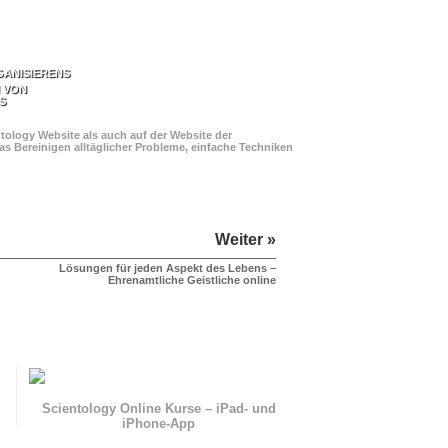
GANISIERENS
 VON
S
ology Website als auch auf der Website der
s Bereinigen alltäglicher Probleme, einfache Techniken
Weiter »
Lösungen für jeden Aspekt des Lebens –
Ehrenamtliche Geistliche online
n
Scientology Online Kurse – iPad- und
iPhone-App