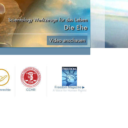
Scientology Werkzeuge für das Leben
Die Ehe
Video anschauen
Freedom Magazine
▶
nrechte
CCHR
A Voice for Human Rights