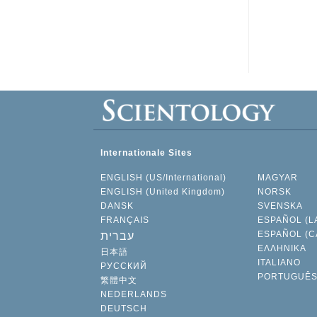
Internationale Sites
ENGLISH (US/International)
MAGYAR
ENGLISH (United Kingdom)
NORSK
DANSK
SVENSKA
FRANÇAIS
ESPAÑOL (L
ESPAÑOL (C
עברית
ΕΛΛΗΝΙΚA
日本語
ITALIANO
РУССКИЙ
PORTUGUÊ
繁體中文
NEDERLANDS
DEUTSCH