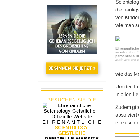
Scientolog
die häufig
von Kinder
wie man se
Ehrenamtliche 
wenden ihre F
persönliche Hi
auch andere a
BEGINNEN SIE JETZT »
wie das Mo
Um den Fil
in allen L
BESUCHEN SIE DIE
Zudem gibt
absolviert
EHRENAMTLICHE
einzuschre
SCIENTOLOGY-
GEISTLICHE
OFFIZIELLE WEBSITE