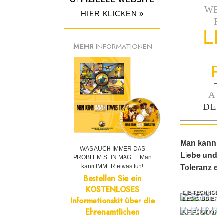
W
HIER KLICKEN »
L
MEHR
INFORMATIONEN
A
DE
Man kann 
WAS AUCH IMMER DAS
Liebe und 
PROBLEM SEIN MAG … Man
kann IMMER etwas tun!
Toleranz er
Bestellen Sie ein
KOSTENLOSES
DIE TECHNO
Informationskit über die
DES STUDIE
Ehrenamtlichen
DIE EMOTIO