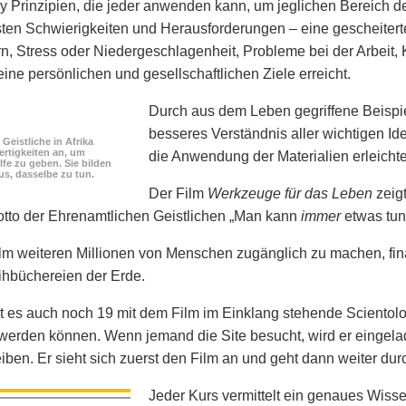
y Prinzipien, die jeder anwenden kann, um jeglichen Bereich 
sten Schwierigkeiten und Herausforderungen – eine gescheiter
n, Stress oder Niedergeschlagenheit, Probleme bei der Arbeit, 
ine persönlichen und gesellschaftlichen Ziele erreicht.
Durch aus dem Leben gegriffene Beispi
besseres Verständnis aller wichtigen I
Geistliche in Afrika
ertigkeiten an, um
die Anwendung der Materialien erleichte
lfe zu geben. Sie bilden
us, dasselbe zu tun.
Der Film
Werkzeuge für das Leben
zeigt
tto der Ehrenamtlichen Geistlichen „Man kann
immer
etwas tun“
m weiteren Millionen von Menschen zugänglich zu machen, fina
eihbüchereien der Erde.
 es auch noch 19 mit dem Film im Einklang stehende Scientolo
 werden können. Wenn jemand die Site besucht, wird er eingelad
iben. Er sieht sich zuerst den Film an und geht dann weiter dur
Jeder Kurs vermittelt ein genaues Wissen