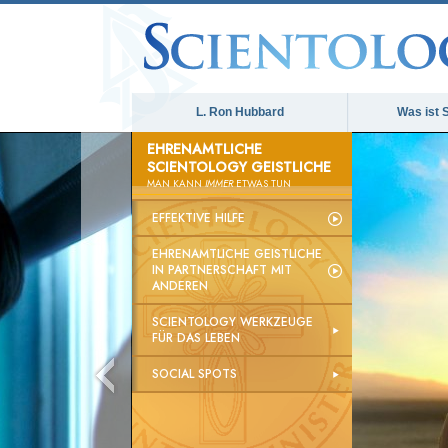
L. Ron Hubbard
Was ist 
EHRENAMTLICHE
SCIENTOLOGY GEISTLICHE
MAN KANN
IMMER
ETWAS TUN
EFFEKTIVE HILFE
EHRENAMTLICHE GEISTLICHE
IN PARTNERSCHAFT MIT
ANDEREN
SCIENTOLOGY WERKZEUGE
FÜR DAS LEBEN
SOCIAL SPOTS