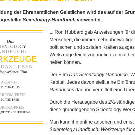
ldung der Ehrenamtlichen Geistlichen wird das auf der Gr
gestellte
Scientology-Handbuch
verwendet.
L. Ron Hubbard gab Anweisungen für di
Menschen, die immer mehr überwältigen
Das
CIENTOLOGY
politischen und sozialen Kräften ausge
ANDBUCH:
Werkzeuge leicht zugänglich zu machen,
RKZEUGE
helfen können.
 DAS LEBEN
isgekrönter Film
Der Film
Das Scientology Handbuch, W
Kapitel. Jedes davon stellt eine Einführ
AVA-PREIS
PLATIN-PREIS
Handbuchs
dar und vermittelt eine Über
ARCOM-PREIS
PLATIN-PREIS
Durch die Herausgabe des 2½-stündigen
URORA-PREIS
diese grundlegenden Scientology Werkze
N, BESTE VORFÜHRUNG
Man kann ihn online ansehen und er ist 
Scientology Handbuch: Werkzeuge für 