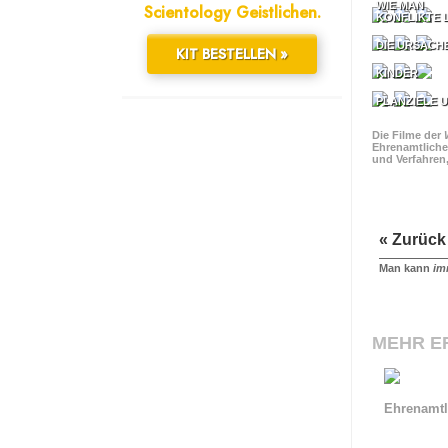
WIE MAN
Scientology Geistlichen.
KONFLIKTE 
DIE URSACH
KIT BESTELLEN »
KINDER
PLANZIELE U
Die Filme der
Ehrenamtliche
und Verfahren
« Zurück
Man kann
im
MEHR E
Ehrenamtl