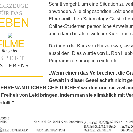
Schritt vorgeht, um eine Situation zu ve
ERKZEUGE
anwenden. Alle eingesandten Lektione
FÜR DAS
EBEN
Ehrenamtlichen Scientology Geistlichen 
Online-Studenten persönliche Anweisung
auch darin beraten, welcher Kurs ihnen 
FILME
Da ihnen der Kurs von Nutzen war, lasse
– für jeden –
ausbilden. Dies wurde von L. Ron Hubbar
SPEKT
Programm ursprünglich einführte:
S LEBENS
„Wenn einem das Verbrechen, die Gra
Gewalt in dieser Gesellschaft nicht g
EHRENAMTLICHER GEISTLICHER werden und sie zivilisieren
Freiheit von Leid bringen, indem man sie allmählich mit Ver
füllt.“
LOGIE
RENS
DIE DYNAMIKEN DES DASEINS
DIE BESTANDTEILE D
BEISTÄNDE FÜR
KRANKHEITEN UND
ANTWO
NELLE TONSKALA
KOMMUNIKATION
VERLETZUNGEN
DROGE