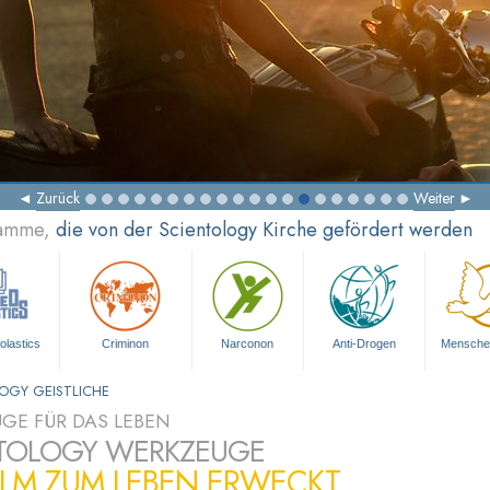
Zurück
Weiter
ramme,
die von der Scientology Kirche gefördert werden
olastics
Criminon
Narconon
Anti-Drogen
Mensche
OGY GEISTLICHE
GE FÜR DAS LEBEN
TOLOGY WERKZEUGE
ILM ZUM LEBEN ERWECKT