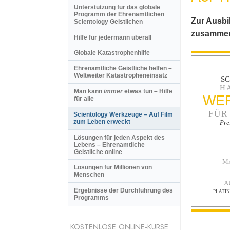
Unterstützung für das globale
Programm der Ehrenamtlichen
Zur Ausbi
Scientology Geistlichen
zusammen
Hilfe für jedermann überall
Globale Katastrophenhilfe
Ehrenamtliche Geistliche helfen –
Weltweiter Katastropheneinsatz
S
H
Man kann
immer
etwas tun – Hilfe
WE
für alle
FÜR
Scientology Werkzeuge – Auf Film
zum Leben erweckt
Pre
Lösungen für jeden Aspekt des
Lebens – Ehrenamtliche
Geistliche online
M
Lösungen für Millionen von
Menschen
A
Ergebnisse der Durchführung des
PLATI
Programms
KOSTENLOSE ONLINE-KURSE