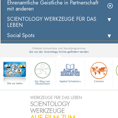
Ehrenamtliche Geistliche in Partnerschaft
mit anderen
SCIENTOLOGY WERKZEUGE FÜR DAS
LEBEN
Social Spots
Globale humanitäre und Sozialprogramme,
die von der Scientology Kirche gefördert werden
▼
Der Weg zum
Applied Scholastics
Criminon
Wie wir helfen
Glücklichsein
WERKZEUGE FÜR DAS LEBEN
SCIENTOLOGY
WERKZEUGE
AUF FILM ZUM