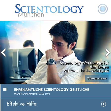
München
L. Ron
Was ist
Ehrenamtliche
Häufig gestellte
Bücher
Hubbard
Scientology?
Geistliche
Fragen
Scientology Werkzeuge für
das Leben
Werkzeuge für den Arbeitsplatz
Video anschauen
EHRENAMTLICHE SCIENTOLOGY GEISTLICHE
MAN KANN
IMMER
ETWAS TUN
Effektive Hilfe