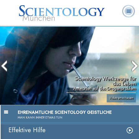
München
L. Ron
Was ist
Ehrenamtliche
Häufig gestellte
Bücher
Hubbard
Scientology?
Geistliche
Fragen
Scientology Werkzeuge für
das Leben
Antworten auf das Drogenproblem
Video anschauen
EHRENAMTLICHE SCIENTOLOGY GEISTLICHE
MAN KANN
IMMER
ETWAS TUN
Effektive Hilfe