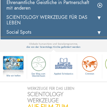
Ehrenamtliche Geistliche in Partnerschaft
mit anderen
SCIENTOLOGY WERKZEUGE FÜR DAS
LEBEN
Social Spots
Globale humanitäre und Sozialprogramme,
die von der Scientology Kirche gefördert werden
▼
Der Weg zum
Applied Scholastics
Criminon
Wie wir helfen
Glücklichsein
WERKZEUGE FÜR DAS LEBEN
SCIENTOLOGY
WERKZEUGE
AUF FILM ZUM