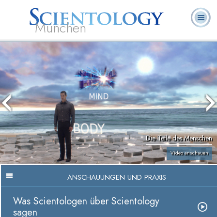
München
L. Ron
Was ist
Ehrenamtliche
Häufig gestellte
Bücher
Hubbard
Scientology?
Geistliche
Fragen
Die Teile des Menschen
Video anschauen
ANSCHAUUNGEN UND PRAXIS
Was Scientologen über Scientology
sagen