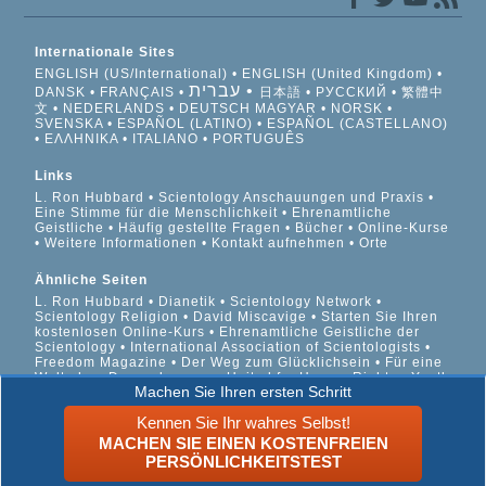
Internationale Sites
ENGLISH (US/International)
ENGLISH (United Kingdom)
עברית
DANSK
FRANÇAIS
日本語
РУССКИЙ
繁體中
文
NEDERLANDS
DEUTSCH
MAGYAR
NORSK
SVENSKA
ESPAÑOL (LATINO)
ESPAÑOL (CASTELLANO)
ΕΛΛΗΝΙΚA
ITALIANO
PORTUGUÊS
Links
L. Ron Hubbard
Scientology Anschauungen und Praxis
Eine Stimme für die Menschlichkeit
Ehrenamtliche
Geistliche
Häufig gestellte Fragen
Bücher
Online-Kurse
Weitere Informationen
Kontakt aufnehmen
Orte
Ähnliche Seiten
L. Ron Hubbard
Dianetik
Scientology Network
Scientology Religion
David Miscavige
Starten Sie Ihren
kostenlosen Online-Kurs
Ehrenamtliche Geistliche der
Scientology
International Association of Scientologists
Freedom Magazine
Der Weg zum Glücklichsein
Für eine
Welt ohne Drogenkonsum
United for Human Rights
Youth
Machen Sie Ihren ersten Schritt
for Human Rights
Citizens Commission on Human Rights
Kennen Sie Ihr wahres Selbst!
© 2026 Scientology Kirche International. Alle Rechte
MACHEN SIE EINEN KOSTENFREIEN
vorbehalten.
Datenschutzinformationen
•
Cookie-Richtlinie
•
PERSÖNLICHKEITSTEST
Nutzungsbedingungen
•
Rechtliche Informationen