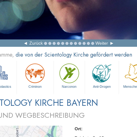
Zurück
Weiter
ramme,
die von der Scientology Kirche gefördert werden
olastics
Criminon
Narconon
Anti-Drogen
Mensche
TOLOGY KIRCHE BAYERN
 UND WEGBESCHREIBUNG
Ort: