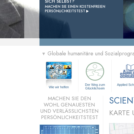
SICH SELBST?
MACHEN SIE EINEN KOSTENFREIEN

PERSÖNLICHKEITSTEST
Globale humanitäre und Sozialprog
▼
Der Weg zum
Applied Sch
Wie wir helfen
Glücklichsein
SCIEN
MACHEN SIE DEN
WOHL GENAUESTEN
UND VERLÄSSLICHSTEN
KARTE
PERSÖNLICHKEITSTEST