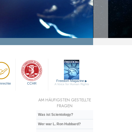
Freedom Magazine
▶
nrechte
CCHR
A Voice for Human Rights
AM HÄUFIGSTEN GESTELLTE
FRAGEN
Was ist Scientology?
Wer war L. Ron Hubbard?