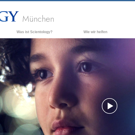
München
Was ist Scientology?
Wie wir helfen
Anschauungen und Praxis
Hinte
grund
Scientology Bekenntnisse und
Kodizes
Inner
Was Scientologen über Scientology
Die O
sagen
Lernen Sie einen Scientologen kennen
Innerhalb einer Scientology Kirche
Die Grundprinzipien der Scientology
Eine Einführung in die Dianetik
Play
Liebe und Hass – Was ist Größe?
Vide