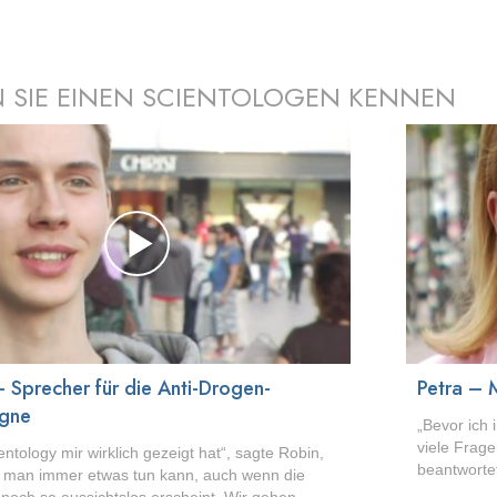
 SIE EINEN SCIENTOLOGEN KENNEN
 Sprecher für die Anti-Drogen-
Petra – 
gne
„Bevor ich 
viele Frag
ntology mir wirklich gezeigt hat“, sagte Robin,
beantwortet
ss man immer etwas tun kann, auch wenn die