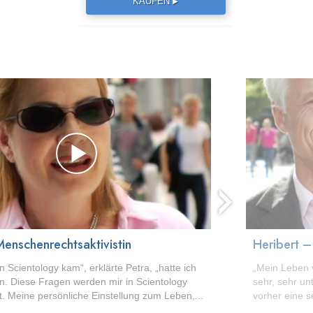
KAUFEN
▶
next
Menschenrechtsaktivistin
Heribert –
in Scientology kam“, erklärte Petra, „hatte ich
„Mein Leben 
en. Diese Fragen werden mir in Scientology
sehr, sehr unt
. Meine persönliche Einstellung zum Leben,...
vorher eine se