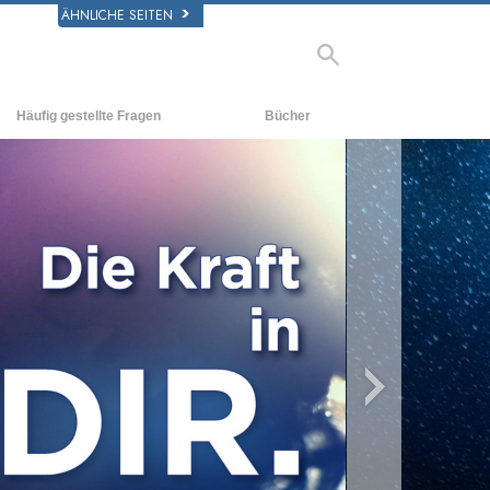
ÄHNLICHE SEITEN
Häufig gestellte Fragen
Bücher
rgrund und
Einführende Bücher
legende Prinzipien
Hörbücher
halb einer Scientology Kirche
Einführungsvorträge
rganisation der Scientology
Filme
o