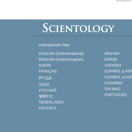
Situation
Internationale Sites
ENGLISH (US/International)
MAGYAR
ENGLISH (United Kingdom)
NORSK
DANSK
SVENSKA
FRANÇAIS
ESPAÑOL (LATI
ESPAÑOL (CAS
עברית
ΕΛΛΗΝΙΚA
日本語
ITALIANO
РУССКИЙ
PORTUGUÊS
繁體中文
NEDERLANDS
DEUTSCH