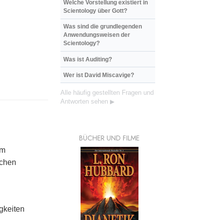
Welche Vorstellung existiert in
Scientology über Gott?
Was sind die grundlegenden
Anwendungsweisen der
Scientology?
Was ist Auditing?
Wer ist David Miscavige?
Alle häufig gestellten Fragen und
Antworten sehen
▶
BÜCHER UND FILME
em
ichen
igkeiten