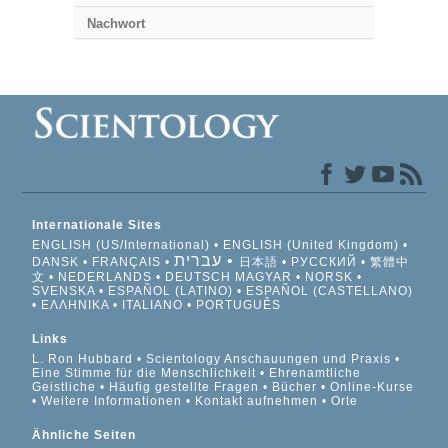
Nachwort
Internationale Sites
ENGLISH (US/International)
ENGLISH (United Kingdom)
עברית
DANSK
FRANÇAIS
日本語
РУССКИЙ
繁體中
文
NEDERLANDS
DEUTSCH
MAGYAR
NORSK
SVENSKA
ESPAÑOL (LATINO)
ESPAÑOL (CASTELLANO)
ΕΛΛΗΝΙΚA
ITALIANO
PORTUGUÊS
Links
L. Ron Hubbard
Scientology Anschauungen und Praxis
Eine Stimme für die Menschlichkeit
Ehrenamtliche
Geistliche
Häufig gestellte Fragen
Bücher
Online-Kurse
Weitere Informationen
Kontakt aufnehmen
Orte
Ähnliche Seiten