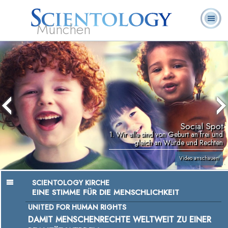
München
L. Ron
Was ist
Ehrenamtliche
Häufig gestellte
Bücher
Hubbard
Scientology?
Geistliche
Fragen
Social Spot
1. Wir alle sind von Geburt an frei und
gleich an Würde und Rechten
Video anschauen
SCIENTOLOGY KIRCHE
EINE STIMME FÜR DIE MENSCHLICHKEIT
UNITED FOR HUMAN RIGHTS
DAMIT MENSCHENRECHTE WELTWEIT ZU EINER