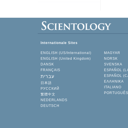
Internationale Sites
ENGLISH (US/International)
MAGYAR
ENGLISH (United Kingdom)
NORSK
DANSK
SVENSKA
FRANÇAIS
ESPAÑOL (L
ESPAÑOL (C
עברית
ΕΛΛΗΝΙΚA
日本語
ITALIANO
РУССКИЙ
PORTUGUÊ
繁體中文
NEDERLANDS
DEUTSCH