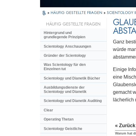
»
HÄUFIG GESTELLTE FRAGEN
»
SCIENTOLOGY I
GLAUB
HÄUFIG GESTELLTE FRAGEN
ABST
Hintergrund und
grundlegende Prinzipien
Ganz besti
Scientology Anschauungen
würde man 
Gründer der Scientology
abstammen,
Was Scientology für den
Einige Inf
Einzelnen tut
eine Misch
Scientology und Dianetik Bücher
Glaubensle
Ausbildungsdienste der
gemacht we
Scientology und Dianetik
lächerlich
Scientology und Dianetik Auditing
Clear
Operating Thetan
« Zurück
Scientology Geistliche
Warum hat di