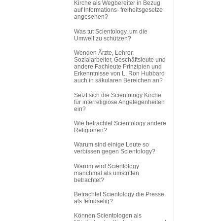
Kirche als Wegbereiter in Bezug
auf Informations
-
freiheitsgesetze
angesehen?
Was tut Scientology, um die
Umwelt zu schützen?
Wenden Ärzte, Lehrer,
Sozialarbeiter, Geschäftsleute und
andere Fachleute Prinzipien und
Erkenntnisse von L. Ron Hubbard
auch in säkularen Bereichen an?
Setzt sich die Scientology Kirche
für interreligiöse Angelegenheiten
ein?
Wie betrachtet Scientology andere
Religionen?
Warum sind einige Leute so
verbissen gegen Scientology?
Warum wird Scientology
manchmal als umstritten
betrachtet?
Betrachtet Scientology die Presse
als feindselig?
Können Scientologen als