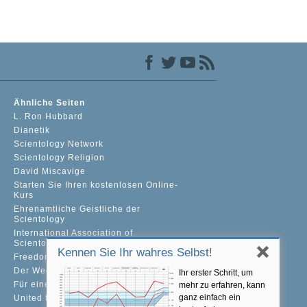
Ähnliche Seiten
L. Ron Hubbard
Dianetik
Scientology Network
Scientology Religion
David Miscavige
Starten Sie Ihren kostenlosen Online-
Kurs
Ehrenamtliche Geistliche der
Scientology
International Association of
Scientologists
Kennen Sie Ihr wahres Selbst!
Freedom Magazine
Der Weg zum Glücklichsein
Ihr erster Schritt, um
Für eine Welt ohne Drogenkonsum
mehr zu erfahren, kann
ganz einfach ein
United for Human Rights