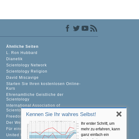
Ähnliche Seiten
L. Ron Hubbard
Dianetik
Scientology Network
Scientology Religion
David Miscavige
Starten Sie Ihren kostenlosen Online-
Kurs
Ehrenamtliche Geistliche der
Scientology
International Association of
Scientologists
Kennen Sie Ihr wahres Selbst!
Freedom Magazine
Der Weg zum Glücklichsein
Ihr erster Schritt, um
Für eine Welt ohne Drogenkonsum
mehr zu erfahren, kann
ganz einfach ein
United for Human Rights