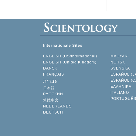
Internationale Sites
ENGLISH (US/International)
MAGYAR
ENGLISH (United Kingdom)
NORSK
DANSK
SVENSKA
FRANÇAIS
ESPAÑOL (L
ESPAÑOL (C
עברית
ΕΛΛΗΝΙΚA
日本語
ITALIANO
РУССКИЙ
PORTUGUÊ
繁體中文
NEDERLANDS
DEUTSCH