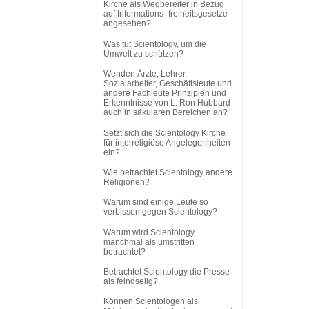
Kirche als Wegbereiter in Bezug
auf Informations
-
freiheitsgesetze
angesehen?
Was tut Scientology, um die
Umwelt zu schützen?
Wenden Ärzte, Lehrer,
Sozialarbeiter, Geschäftsleute und
andere Fachleute Prinzipien und
Erkenntnisse von L. Ron Hubbard
auch in säkularen Bereichen an?
Setzt sich die Scientology Kirche
für interreligiöse Angelegenheiten
ein?
Wie betrachtet Scientology andere
Religionen?
Warum sind einige Leute so
verbissen gegen Scientology?
Warum wird Scientology
manchmal als umstritten
betrachtet?
Betrachtet Scientology die Presse
als feindselig?
Können Scientologen als