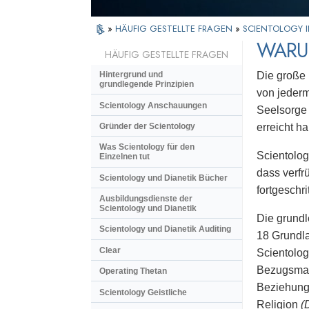
»
HÄUFIG GESTELLTE FRAGEN
»
SCIENTOLOGY I
WARUM
HÄUFIG GESTELLTE FRAGEN
Die große 
Hintergrund und
grundlegende Prinzipien
von jederm
Scientology Anschauungen
Seelsorge 
Gründer der Scientology
erreicht h
Was Scientology für den
Scientolog
Einzelnen tut
dass verfr
Scientology und Dianetik Bücher
fortgeschri
Ausbildungsdienste der
Scientology und Dianetik
Die grundl
Scientology und Dianetik Auditing
18 Grundla
Clear
Scientolog
Bezugsmate
Operating Thetan
Beziehung
Scientology Geistliche
Religion
(