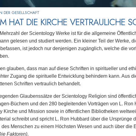
N DER GESELLSCHAFT
 HAT DIE KIRCHE VERTRAULICHE S
Mehrzahl der Scientology Werke ist für die allgemeine Öffentlic
ann gelesen und studiert werden. Ein kleiner Teil der Werke, die
befassen, ist jedoch nur denjenigen zugänglich, welche die vor
aben.
en glauben, dass man auf diese Schriften in spiritueller und eth
ühter Zugang die spirituelle Entwicklung behindern kann. Aus 
ttenen Schriften vertraulich behandelt.
egenden Glaubenssätze der Scientology Religion sind öffentlich
gen-Büchern und den 280 begleitenden Vorträgen von L. Ron Hu
y Kirche und Mission sowie in öffentlichen Bibliotheken weltwei
rial schreibt und spricht L. Ron Hubbard über die Ursprünge 
 des Menschen zu einem Höchsten Wesen und auch über die En
Die Faktoren)
.