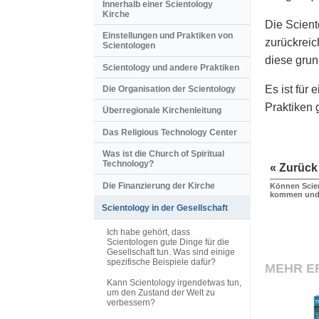
Innerhalb einer Scientology
Kirche
Die Scient
Einstellungen und Praktiken von
zurückreic
Scientologen
diese grun
Scientology und andere Praktiken
Es ist für
Die Organisation der Scientology
Praktiken 
Überregionale Kirchenleitung
Das Religious Technology Center
Was ist die Church of Spiritual
Technology?
« Zurück
Die Finanzierung der Kirche
Können Scien
kommen und 
Scientology in der Gesellschaft
Ich habe gehört, dass
Scientologen gute Dinge für die
Gesellschaft tun. Was sind einige
spezifische Beispiele dafür?
MEHR E
Kann Scientology irgendetwas tun,
um den Zustand der Welt zu
verbessern?