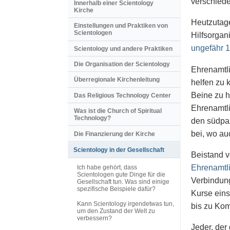
verschied
Innerhalb einer Scientology
Kirche
Heutzutage
Einstellungen und Praktiken von
Scientologen
Hilfsorgan
ungefähr 
Scientology und andere Praktiken
Die Organisation der Scientology
Ehrenamtl
Überregionale Kirchenleitung
helfen zu 
Beine zu h
Das Religious Technology Center
Ehrenamtli
Was ist die Church of Spiritual
Technology?
den südpaz
bei, wo au
Die Finanzierung der Kirche
Scientology in der Gesellschaft
Beistand v
Ehrenamtli
Ich habe gehört, dass
Scientologen gute Dinge für die
Verbindung
Gesellschaft tun. Was sind einige
spezifische Beispiele dafür?
Kurse eins
Kann Scientology irgendetwas tun,
bis zu Kom
um den Zustand der Welt zu
verbessern?
Jeder, der