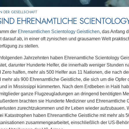
N DER GESELLSCHAFT
IND EHRENAMTLICHE SCIENTOLOGY
ramm der
Ehrenamtlichen Scientology Geistlichen
, das Anfang 
lt darauf ab, in einer oft zynischen und grausamen Welt prakti
erfügung zu stellen.
hfolgenden Jahrzehnten haben Ehrenamtliche Scientology Geist
istet, darunter Hunderte Helfer, die innerhalb weniger Stunden
 Zero halfen, mehr als 500 Helfer aus 11 Nationen, die nach d
 mehr als 900 Ehrenamtliche Geistliche, die sich um die Opfer d
und in Mississippi kümmerten. Nach dem Erdbeben in Haiti hab
itglieder ganze Flugzeugladungen an dringend benötigten Me
 Außerdem brachten sie Hunderte Mediziner und Ehrenamtliche Ge
Verlusten zurechtzukommen und ihr Leben wieder aufzubauen. W
ei Katastrophen haben Ehrenamtliche Geistliche mit mehr als 5
ganisationen zusammengearbeitet, einschließlich der US-Behör