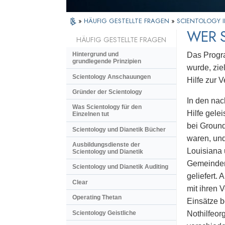
»
HÄUFIG GESTELLTE FRAGEN
»
SCIENTOLOGY I
WER S
HÄUFIG GESTELLTE FRAGEN
Das Prog
Hintergrund und
grundlegende Prinzipien
wurde, zie
Scientology Anschauungen
Hilfe zur V
Gründer der Scientology
In den nac
Was Scientology für den
Hilfe gele
Einzelnen tut
bei Ground
Scientology und Dianetik Bücher
waren, und
Ausbildungsdienste der
Louisiana 
Scientology und Dianetik
Gemeindem
Scientology und Dianetik Auditing
geliefert.
Clear
mit ihren 
Operating Thetan
Einsätze b
Scientology Geistliche
Nothilfeor