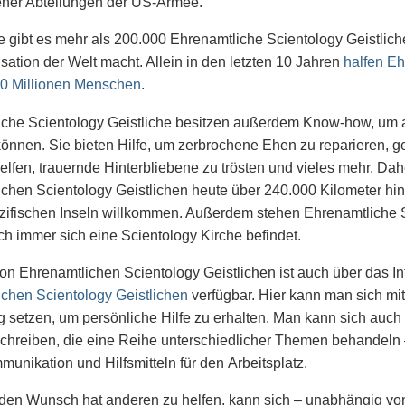
ener Abteilungen der US-Armee.
 gibt es mehr als 200.000 Ehrenamtliche Scientology Geistlic
isation der Welt macht. Allein in den letzten 10 Jahren
halfen Eh
10 Millionen Menschen
.
iche Scientology Geistliche besitzen außerdem Know-how, um 
können. Sie bieten Hilfe, um zerbrochene Ehen zu reparieren, g
elfen, trauernde Hinterbliebene zu trösten und vieles mehr. Dah
chen Scientology Geistlichen heute über 240.000 Kilometer hin
ifischen Inseln willkommen. Außerdem stehen Ehrenamtliche Sc
ch immer sich eine Scientology Kirche befindet.
on Ehrenamtlichen Scientology Geistlichen ist auch über das In
chen Scientology Geistlichen
verfügbar. Hier kann man sich mi
 setzen, um persönliche Hilfe zu erhalten. Man kann sich auch f
chreiben, die eine Reihe unterschiedlicher Themen behandeln
munikation und Hilfsmitteln für den Arbeitsplatz.
 den Wunsch hat anderen zu helfen, kann sich – unabhängig vo