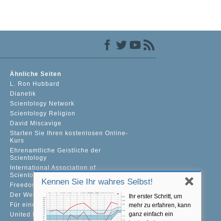
Ähnliche Seiten
L. Ron Hubbard
Dianetik
Scientology Network
Scientology Religion
David Miscavige
Starten Sie Ihren kostenlosen Online-
Kurs
Ehrenamtliche Geistliche der
Scientology
International Association of
Scientologists
Kennen Sie Ihr wahres Selbst!
Freedom Magazine
Der Weg zum Glücklichsein
Ihr erster Schritt, um
Für eine Welt ohne Drogenkonsum
mehr zu erfahren, kann
ganz einfach ein
United for Human Rights