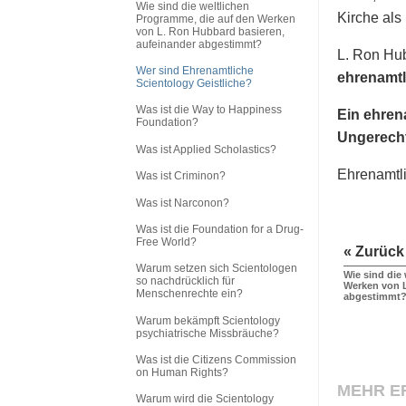
Wie sind die weltlichen
Kirche als
Programme, die auf den Werken
von L. Ron Hubbard basieren,
aufeinander abgestimmt?
L. Ron Hu
Wer sind Ehrenamtliche
ehrenamtli
Scientology Geistliche?
Was ist die Way to Happiness
Ein ehren
Foundation?
Ungerecht
Was ist Applied Scholastics?
Ehrenamtl
Was ist Criminon?
Was ist Narconon?
Was ist die Foundation for a Drug-
Free World?
« Zurück
Warum setzen sich Scientologen
Wie sind die
so nachdrücklich für
Werken von L
Menschenrechte ein?
abgestimmt
Warum bekämpft Scientology
psychiatrische Missbräuche?
Was ist die Citizens Commission
on Human Rights?
MEHR E
Warum wird die Scientology