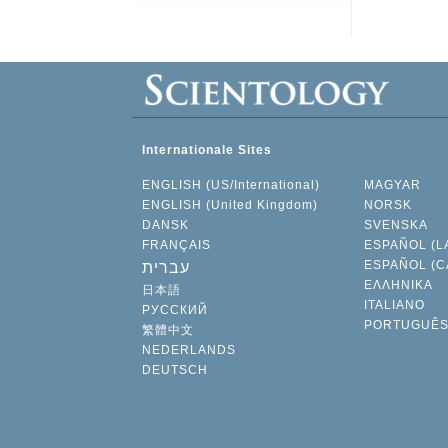
Internationale Sites
ENGLISH (US/International)
MAGYAR
ENGLISH (United Kingdom)
NORSK
DANSK
SVENSKA
FRANÇAIS
ESPAÑOL (L
ESPAÑOL (C
עברית
ΕΛΛΗΝΙΚA
日本語
ITALIANO
РУССКИЙ
PORTUGUÊ
繁體中文
NEDERLANDS
DEUTSCH