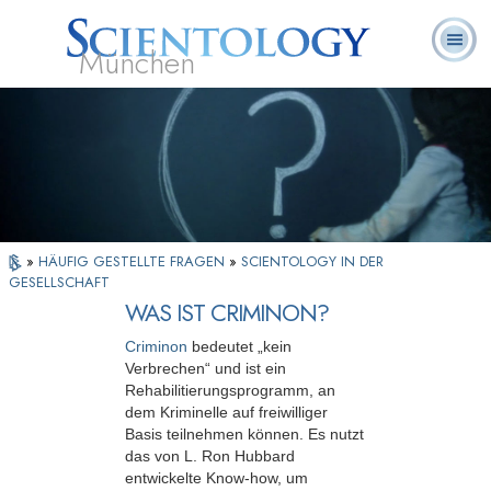
München
L. Ron
Was ist
Ehrenamtliche
Häufig gestellte
Bücher
Hubbard
Scientology?
Geistliche
Fragen
»
HÄUFIG GESTELLTE FRAGEN
»
SCIENTOLOGY IN DER
GESELLSCHAFT
WAS IST CRIMINON?
Criminon
bedeutet „kein
Verbrechen“ und ist ein
Rehabilitierungsprogramm, an
dem Kriminelle auf freiwilliger
Basis teilnehmen können. Es nutzt
das von L. Ron Hubbard
entwickelte Know-how, um