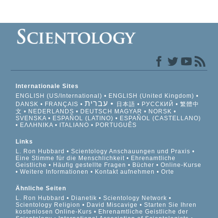
Internationale Sites
ENGLISH (US/International)
ENGLISH (United Kingdom)
עברית
DANSK
FRANÇAIS
日本語
РУССКИЙ
繁體中
文
NEDERLANDS
DEUTSCH
MAGYAR
NORSK
SVENSKA
ESPAÑOL (LATINO)
ESPAÑOL (CASTELLANO)
ΕΛΛΗΝΙΚA
ITALIANO
PORTUGUÊS
Links
L. Ron Hubbard
Scientology Anschauungen und Praxis
Eine Stimme für die Menschlichkeit
Ehrenamtliche
Geistliche
Häufig gestellte Fragen
Bücher
Online-Kurse
Weitere Informationen
Kontakt aufnehmen
Orte
Ähnliche Seiten
L. Ron Hubbard
Dianetik
Scientology Network
Scientology Religion
David Miscavige
Starten Sie Ihren
kostenlosen Online-Kurs
Ehrenamtliche Geistliche der