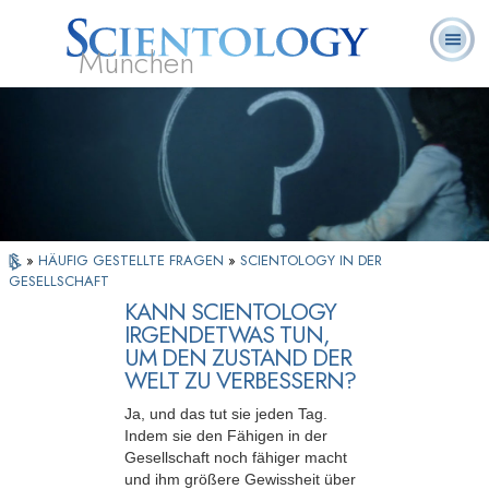
München
L. Ron
Was ist
Ehrenamtliche
Häufig gestellte
Bücher
Hubbard
Scientology?
Geistliche
Fragen
»
HÄUFIG GESTELLTE FRAGEN
»
SCIENTOLOGY IN DER
GESELLSCHAFT
KANN SCIENTOLOGY
IRGENDETWAS TUN,
UM DEN ZUSTAND DER
WELT ZU VERBESSERN?
Ja, und das tut sie jeden Tag.
Indem sie den Fähigen in der
Gesellschaft noch fähiger macht
und ihm größere Gewissheit über