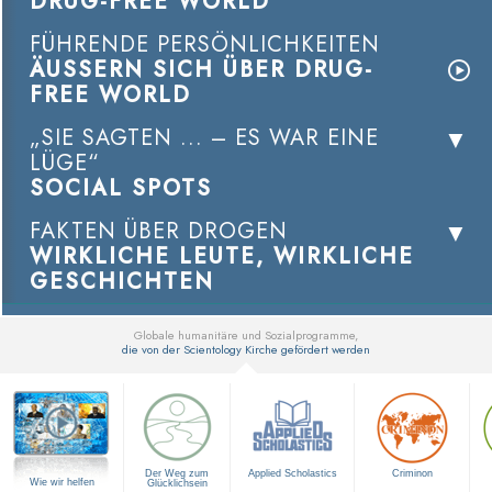
DRUG-FREE WORLD
FÜHRENDE PERSÖNLICHKEITEN
ÄUSSERN SICH ÜBER DRUG-
FREE WORLD
„SIE SAGTEN ... – ES WAR EINE
LÜGE“
SOCIAL SPOTS
FAKTEN ÜBER DROGEN
WIRKLICHE LEUTE, WIRKLICHE
GESCHICHTEN
Globale humanitäre und Sozialprogramme,
die von der Scientology Kirche gefördert werden
▼
Der Weg zum
Applied Scholastics
Criminon
Wie wir helfen
Glücklichsein