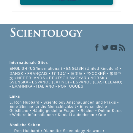
Internationale Sites
ENGLISH (US/International)
ENGLISH (United Kingdom)
עברית
DANSK
FRANÇAIS
日本語
РУССКИЙ
繁體中
文
NEDERLANDS
DEUTSCH
MAGYAR
NORSK
SVENSKA
ESPAÑOL (LATINO)
ESPAÑOL (CASTELLANO)
ΕΛΛΗΝΙΚA
ITALIANO
PORTUGUÊS
Links
L. Ron Hubbard
Scientology Anschauungen und Praxis
Eine Stimme für die Menschlichkeit
Ehrenamtliche
Geistliche
Häufig gestellte Fragen
Bücher
Online-Kurse
Weitere Informationen
Kontakt aufnehmen
Orte
Ähnliche Seiten
L. Ron Hubbard
Dianetik
Scientology Network