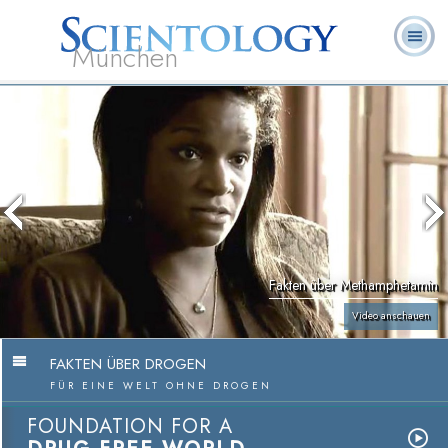
München
L. Ron
Was ist
Ehrenamtliche
Häufig gestellte
Bücher
Hubbard
Scientology?
Geistliche
Fragen
Fakten über Methamphetamin
Video anschauen
FAKTEN ÜBER DROGEN
FÜR EINE WELT OHNE DROGEN
FOUNDATION FOR A