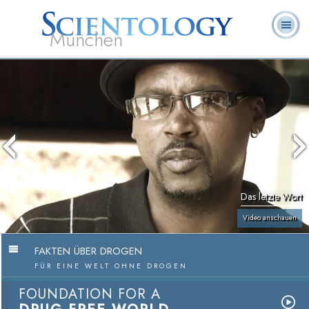
München
L. Ron
Was ist
Ehrenamtliche
Häufig gestellte
Bücher
Hubbard
Scientology?
Geistliche
Fragen
Das letzte Wort
Video anschauen
FAKTEN ÜBER DROGEN
FÜR EINE WELT OHNE DROGEN
FOUNDATION FOR A