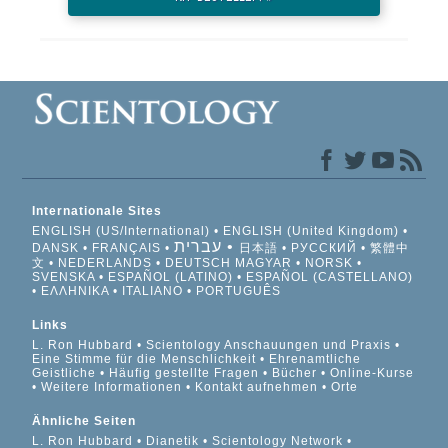
Internationale Sites
ENGLISH (US/International)
ENGLISH (United Kingdom)
עברית
DANSK
FRANÇAIS
日本語
РУССКИЙ
繁體中
文
NEDERLANDS
DEUTSCH
MAGYAR
NORSK
SVENSKA
ESPAÑOL (LATINO)
ESPAÑOL (CASTELLANO)
ΕΛΛΗΝΙΚA
ITALIANO
PORTUGUÊS
Links
L. Ron Hubbard
Scientology Anschauungen und Praxis
Eine Stimme für die Menschlichkeit
Ehrenamtliche
Geistliche
Häufig gestellte Fragen
Bücher
Online-Kurse
Weitere Informationen
Kontakt aufnehmen
Orte
Ähnliche Seiten
L. Ron Hubbard
Dianetik
Scientology Network