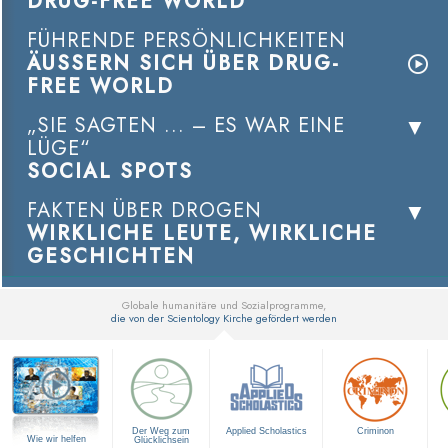
DRUG-FREE WORLD
FÜHRENDE PERSÖNLICHKEITEN
ÄUSSERN SICH ÜBER DRUG-
FREE WORLD
„SIE SAGTEN ... – ES WAR EINE
LÜGE“
SOCIAL SPOTS
FAKTEN ÜBER DROGEN
WIRKLICHE LEUTE, WIRKLICHE
GESCHICHTEN
Globale humanitäre und Sozialprogramme,
die von der Scientology Kirche gefördert werden
▼
Der Weg zum
Applied Scholastics
Criminon
Wie wir helfen
Glücklichsein